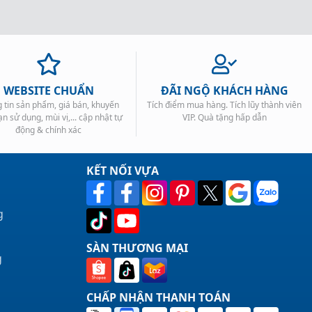
WEBSITE CHUẨN
ĐÃI NGỘ KHÁCH HÀNG
 tin sản phẩm, giá bán, khuyến
Tích điểm mua hàng. Tích lũy thành viên
ạn sử dụng, mùi vị,... cập nhật tự
VIP. Quà tặng hấp dẫn
động & chính xác
KẾT NỐI VỰA
g
SÀN THƯƠNG MẠI
g
CHẤP NHẬN THANH TOÁN