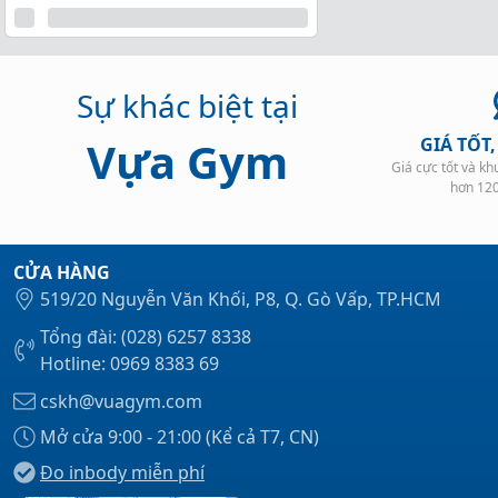
Sự khác biệt tại
Vựa Gym
GIÁ TỐT
Giá cực tốt và k
hơn 12
CỬA HÀNG
519/20 Nguyễn Văn Khối, P8, Q. Gò Vấp, TP.HCM
Tổng đài: (028) 6257 8338
Hotline: 0969 8383 69
cskh@vuagym.com
Mở cửa 9:00 - 21:00 (Kể cả T7, CN)
Đo inbody miễn phí