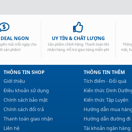
, DEAL NGON
UY TÍN & CHẤT LƯỢNG
huyến mãi mỗi ngày cho
Sản phẩm chính hãng. Thanh toán khi
Thông
00 sản phẩm!
nhận hàng. Hỗ trợ giao hàng miễn phí
mãi, h
THÔNG TIN SHOP
THÔNG TIN THÊM
Giới thiệu
Tích điểm - Đổi quà
Điều khoản sử dụng
Kiến thức Dinh Dưỡn
Chính sách bảo mật
Kiến thức Tập Luyện
Chính sách đổi trả
Hướng dẫn mua hàn
Thanh toán giao nhận
Hướng dẫn đường đi
Liên hệ
Tài khoản ngân hàng