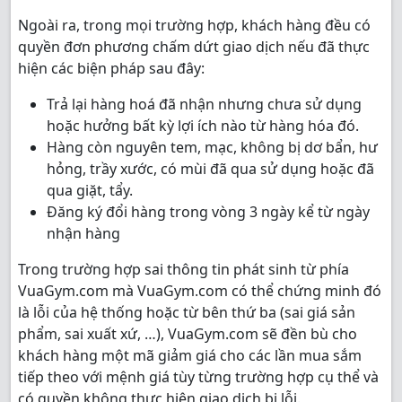
Ngoài ra, trong mọi trường hợp, khách hàng đều có
quyền đơn phương chấm dứt giao dịch nếu đã thực
hiện các biện pháp sau đây:
Trả lại hàng hoá đã nhận nhưng chưa sử dụng
hoặc hưởng bất kỳ lợi ích nào từ hàng hóa đó.
Hàng còn nguyên tem, mạc, không bị dơ bẩn, hư
hỏng, trầy xước, có mùi đã qua sử dụng hoặc đã
qua giặt, tẩy.
Đăng ký đổi hàng trong vòng 3 ngày kể từ ngày
nhận hàng
Trong trường hợp sai thông tin phát sinh từ phía
VuaGym.com mà VuaGym.com có thể chứng minh đó
là lỗi của hệ thống hoặc từ bên thứ ba (sai giá sản
phẩm, sai xuất xứ, …), VuaGym.com sẽ đền bù cho
khách hàng một mã giảm giá cho các lần mua sắm
tiếp theo với mệnh giá tùy từng trường hợp cụ thể và
có quyền không thực hiện giao dịch bị lỗi.