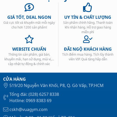
GIÁ TỐT, DEAL NGON
UY TÍN & CHẤT LƯỢNG
Giá cực tốt và khuyến mãi mỗi ngày
Sản phẩm chính hãng. Thanh toán
cho hơn 1200 sản phẩm!
khi nhận hàng. Hỗ trợ giao hàng
miễn phí
WEBSITE CHUẨN
ĐÃI NGỘ KHÁCH HÀNG
Thông tin sản phẩm, giá bán,
Tích điểm mua hàng. Tích lũy thành
khuyến mãi, hạn sử dụng, mùi vị,...
viên VIP. Quà tặng hấp dẫn
cập nhật tự động & chính xác
CỬA HÀNG
519/20 Nguyễn Văn Khối, P8, Q. Gò Vấp, TP.HCM
Tổng đài: (028) 6257 8338
Hotline: 0969 8383 69
cskh@vuagym.com