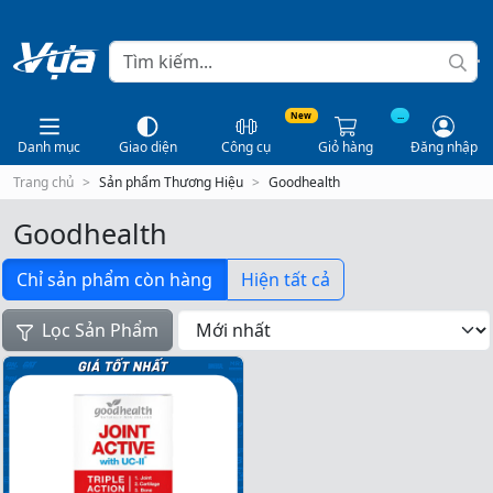
New
...
Danh mục
Giao diện
Công cụ
Giỏ hàng
Đăng nhập
Trang chủ
Sản phẩm Thương Hiệu
Goodhealth
Goodhealth
Chỉ sản phẩm còn hàng
Hiện tất cả
Lọc Sản Phẩm