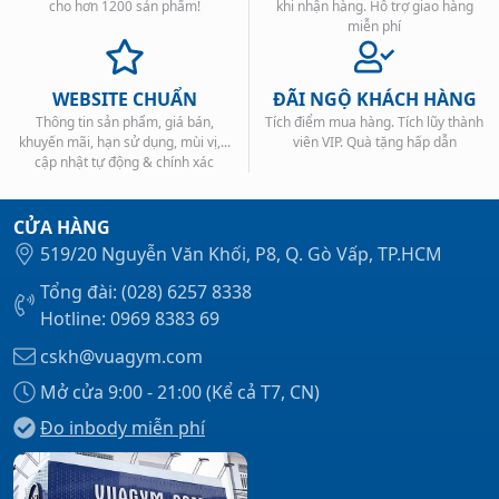
cho hơn 1200 sản phẩm!
khi nhận hàng. Hỗ trợ giao hàng
miễn phí
WEBSITE CHUẨN
ĐÃI NGỘ KHÁCH HÀNG
Thông tin sản phẩm, giá bán,
Tích điểm mua hàng. Tích lũy thành
khuyến mãi, hạn sử dụng, mùi vị,...
viên VIP. Quà tặng hấp dẫn
cập nhật tự động & chính xác
CỬA HÀNG
519/20 Nguyễn Văn Khối, P8, Q. Gò Vấp, TP.HCM
Tổng đài: (028) 6257 8338
Hotline: 0969 8383 69
cskh@vuagym.com
Mở cửa 9:00 - 21:00 (Kể cả T7, CN)
Đo inbody miễn phí