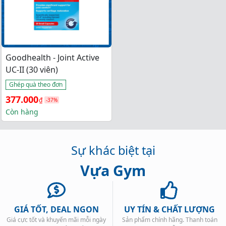
Goodhealth - Joint Active
UC-II (30 viên)
Ghép quà theo đơn
Giá 
Giá 
377.000
₫
-37%
gốc 
hiện 
Còn hàng
là: 
tại 
600.000₫.
là: 
Sự khác biệt tại
377.000₫.
Vựa Gym
GIÁ TỐT, DEAL NGON
UY TÍN & CHẤT LƯỢNG
Giá cực tốt và khuyến mãi mỗi ngày
Sản phẩm chính hãng. Thanh toán