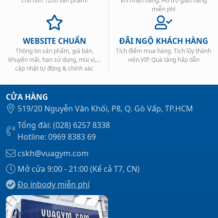
cho hơn 1200 sản phẩm!
khi nhận hàng. Hỗ trợ giao hàng
miễn phí
WEBSITE CHUẨN
ĐÃI NGỘ KHÁCH HÀNG
Thông tin sản phẩm, giá bán,
Tích điểm mua hàng. Tích lũy thành
khuyến mãi, hạn sử dụng, mùi vị,...
viên VIP. Quà tặng hấp dẫn
cập nhật tự động & chính xác
CỬA HÀNG
519/20 Nguyễn Văn Khối, P8, Q. Gò Vấp, TP.HCM
Tổng đài: (028) 6257 8338
Hotline: 0969 8383 69
cskh@vuagym.com
Mở cửa 9:00 - 21:00 (Kể cả T7, CN)
Đo inbody miễn phí