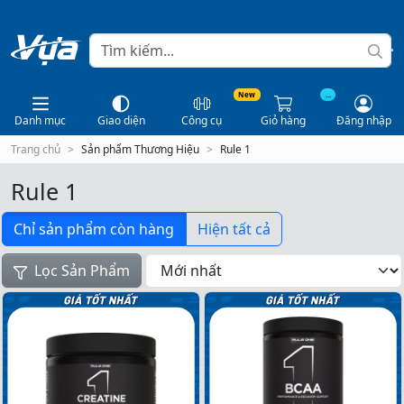
New
...
Danh mục
Giao diện
Công cụ
Giỏ hàng
Đăng nhập
Trang chủ
Sản phẩm Thương Hiệu
Rule 1
Rule 1
Chỉ sản phẩm còn hàng
Hiện tất cả
Lọc Sản Phẩm