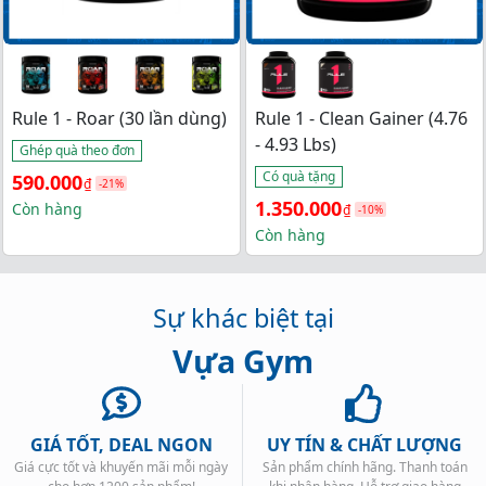
Rule 1 - Roar (30 lần dùng)
Rule 1 - Clean Gainer (4.76
- 4.93 Lbs)
Ghép quà theo đơn
Có quà tặng
Giá 
Giá 
590.000
₫
-21%
Giá 
Giá 
1.350.000
gốc 
hiện 
Còn hàng
₫
-10%
gốc 
hiện 
Còn hàng
là: 
tại 
là: 
tại 
750.000₫.
là: 
1.500.000₫.
là: 
590.000₫.
Sự khác biệt tại
1.350.000₫.
Vựa Gym
GIÁ TỐT, DEAL NGON
UY TÍN & CHẤT LƯỢNG
Giá cực tốt và khuyến mãi mỗi ngày
Sản phẩm chính hãng. Thanh toán