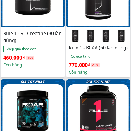
Rule 1 - R1 Creatine (30 lần
dùng)
Rule 1 - BCAA (60 lần dùng)
Ghép quà theo đơn
Có quà tặng
Giá 
Giá 
460.000
₫
-16%
Giá 
Giá 
770.000
gốc 
hiện 
Còn hàng
₫
-19%
gốc 
hiện 
Còn hàng
là: 
tại 
là: 
tại 
550.000₫.
là: 
950.000₫.
là: 
460.000₫.
770.000₫.