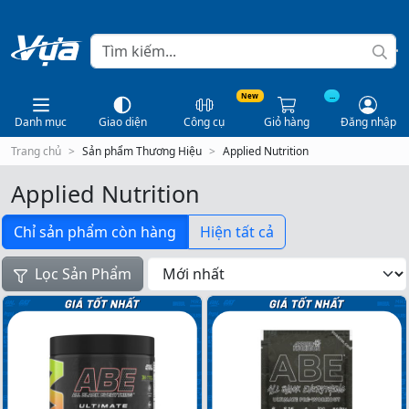
New
...
Danh mục
Giao diện
Công cụ
Giỏ hàng
Đăng nhập
Trang chủ
Sản phẩm Thương Hiệu
Applied Nutrition
Applied Nutrition
Chỉ sản phẩm còn hàng
Hiện tất cả
Lọc Sản Phẩm