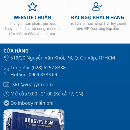
WEBSITE CHUẨN
ĐÃI NGỘ KHÁCH HÀNG
Thông tin sản phẩm, giá bán,
Tích điểm mua hàng. Tích lũy thành
khuyến mãi, hạn sử dụng, mùi vị,...
viên VIP. Quà tặng hấp dẫn
cập nhật tự động & chính xác
CỬA HÀNG
519/20 Nguyễn Văn Khối, P8, Q. Gò Vấp, TP.HCM
Tổng đài: (028) 6257 8338
Hotline: 0969 8383 69
cskh@vuagym.com
Mở cửa 9:00 - 21:00 (Kể cả T7, CN)
Đo inbody miễn phí