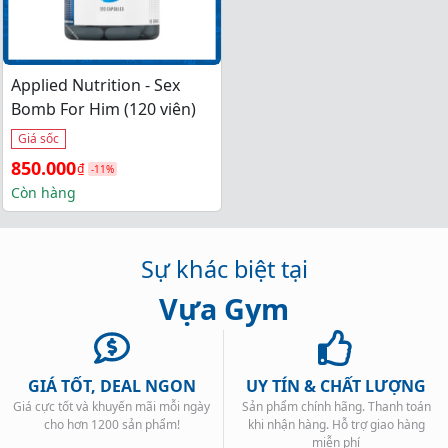
Applied Nutrition - Sex
Bomb For Him (120 viên)
Giá sốc
Giá 
Giá 
850.000
₫
-11%
gốc 
hiện 
Còn hàng
là: 
tại 
950.000₫.
là: 
Sự khác biệt tại
850.000₫.
Vựa Gym
GIÁ TỐT, DEAL NGON
UY TÍN & CHẤT LƯỢNG
Giá cực tốt và khuyến mãi mỗi ngày
Sản phẩm chính hãng. Thanh toán
cho hơn 1200 sản phẩm!
khi nhận hàng. Hỗ trợ giao hàng
miễn phí