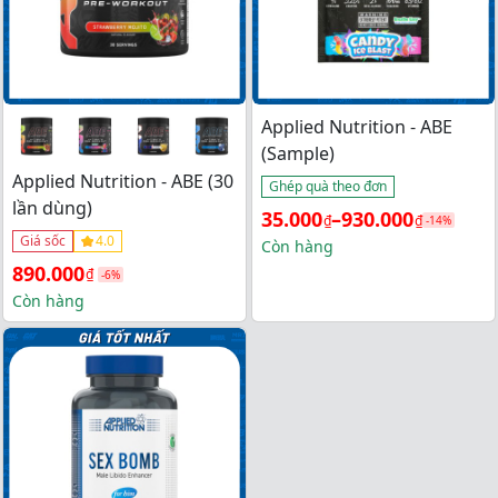
Applied Nutrition - ABE
(Sample)
Applied Nutrition - ABE (30
Ghép quà theo đơn
lần dùng)
Khoảng 
35.000
–
930.000
₫
₫
-14%
Giá sốc
4.0
giá: 
Còn hàng
Giá 
Giá 
890.000
₫
từ 
-6%
gốc 
hiện 
Còn hàng
35.000₫ 
là: 
tại 
đến 
950.000₫.
là: 
930.000₫
890.000₫.