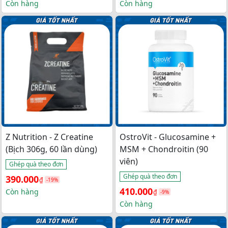
gốc 
hiện 
gốc 
hiện 
Còn hàng
Còn hàng
là: 
tại 
là: 
tại 
550.000₫.
là: 
350.000₫.
là: 
540.000₫.
330.000₫.
Z Nutrition - Z Creatine
OstroVit - Glucosamine +
(Bịch 306g, 60 lần dùng)
MSM + Chondroitin (90
viên)
Ghép quà theo đơn
Ghép quà theo đơn
Giá 
Giá 
390.000
₫
-19%
Giá 
Giá 
410.000
gốc 
hiện 
Còn hàng
₫
-9%
gốc 
hiện 
Còn hàng
là: 
tại 
là: 
tại 
480.000₫.
là: 