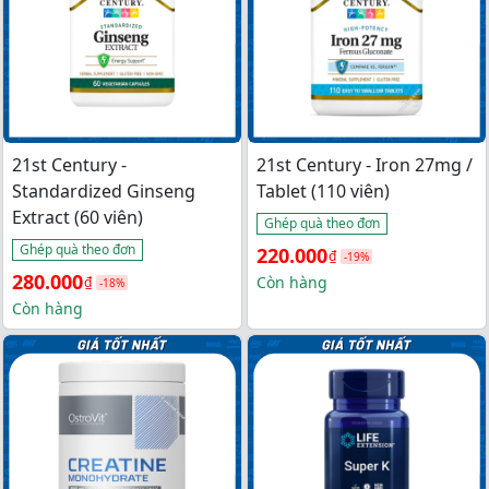
21st Century -
21st Century - Iron 27mg /
Standardized Ginseng
Tablet (110 viên)
Extract (60 viên)
Ghép quà theo đơn
Ghép quà theo đơn
Giá 
Giá 
220.000
₫
-19%
Giá 
Giá 
280.000
gốc 
hiện 
Còn hàng
₫
-18%
gốc 
hiện 
Còn hàng
là: 
tại 
là: 
tại 
270.000₫.
là: 
340.000₫.
là: 
220.000₫.
280.000₫.