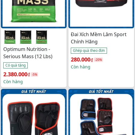
Đai Xích Mềm Lâm Sport
Chính Hãng
Optimum Nutrition -
Ghép quà theo đơn
Serious Mass (12 Lbs)
Giá 
Giá 
280.000
₫
-20%
Có quà tặng
gốc 
hiện 
Còn hàng
Giá 
Giá 
2.380.000
₫
là: 
tại 
-5%
gốc 
hiện 
Còn hàng
350.000₫.
là: 
là: 
tại 
280.000₫.
2.500.000₫.
là: 
2.380.000₫.