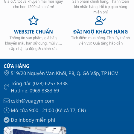
Giá cực tốt và khuyến mãi mỗi ngày
Sản phẩm chính hãng. Thanh toán
cho hơn 1200 sản phẩm!
khi nhận hàng. Hỗ trợ giao hàng
miễn phí
WEBSITE CHUẨN
ĐÃI NGỘ KHÁCH HÀNG
Thông tin sản phẩm, giá bán,
Tích điểm mua hàng. Tích lũy thành
khuyến mãi, hạn sử dụng, mùi vị,...
viên VIP. Quà tặng hấp dẫn
cập nhật tự động & chính xác
CỬA HÀNG
519/20 Nguyễn Văn Khối, P8, Q. Gò Vấp, TP.HCM
Tổng đài: (028) 6257 8338
Hotline: 0969 8383 69
cskh@vuagym.com
Mở cửa 9:00 - 21:00 (Kể cả T7, CN)
Đo inbody miễn phí