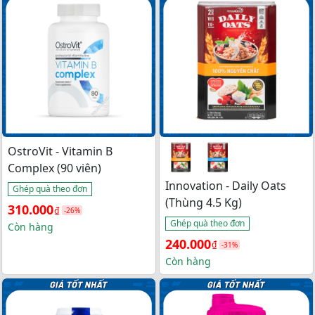
450.000₫.
là: 
390.000₫.
410.000₫.
OstroVit - Vitamin B
Complex (90 viên)
Innovation - Daily Oats
Ghép quà theo đơn
(Thùng 4.5 Kg)
Giá 
Giá 
310.000
₫
-26%
Ghép quà theo đơn
gốc 
hiện 
Còn hàng
Giá 
Giá 
240.000
₫
là: 
tại 
-31%
gốc 
hiện 
Còn hàng
420.000₫.
là: 
là: 
tại 
310.000₫.
350.000₫.
là: 