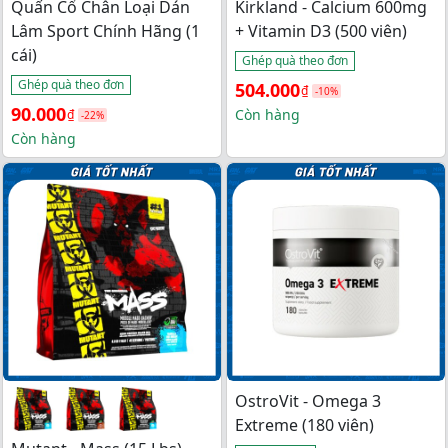
Quấn Cổ Chân Loại Dán
Kirkland - Calcium 600mg
Lâm Sport Chính Hãng (1
+ Vitamin D3 (500 viên)
cái)
Ghép quà theo đơn
Ghép quà theo đơn
Giá 
Giá 
504.000
₫
-10%
Giá 
Giá 
90.000
gốc 
hiện 
Còn hàng
₫
-22%
gốc 
hiện 
Còn hàng
là: 
tại 
là: 
tại 
560.000₫.
là: 
115.000₫.
là: 
504.000₫.
90.000₫.
OstroVit - Omega 3
Extreme (180 viên)