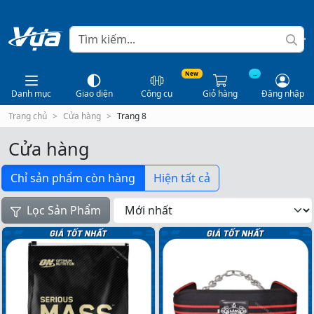
New
...
Danh mục
Giao diện
Công cụ
Giỏ hàng
Đăng nhập
Trang chủ
Cửa hàng
Trang 8
Cửa hàng
Chỉ sản phẩm còn hàng
Hiện tất cả
Lọc Sản Phẩm