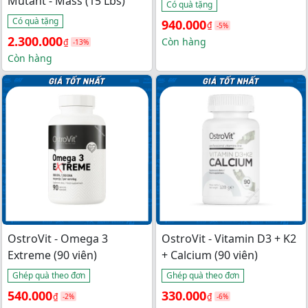
Mutant - Mass (15 Lbs)
Có quà tặng
Có quà tặng
Giá 
Giá 
940.000
₫
-5%
Giá 
Giá 
2.300.000
gốc 
hiện 
Còn hàng
₫
-13%
gốc 
hiện 
Còn hàng
là: 
tại 
là: 
tại 
990.000₫.
là: 
2.650.000₫.
là: 
940.000₫.
2.300.000₫.
OstroVit - Omega 3
OstroVit - Vitamin D3 + K2
Extreme (90 viên)
+ Calcium (90 viên)
Ghép quà theo đơn
Ghép quà theo đơn
Giá 
Giá 
Giá 
Giá 
540.000
330.000
₫
₫
-2%
-6%