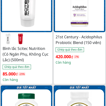
21st Century - Acidophilus
Probiotic Blend (150 viên)
Bình lắc Scitec Nutrition
Ghép quà theo đơn
(Có Ngăn Phụ, Không Cục
Giá 
Giá 
420.000
₫
-7%
Lắc) (500ml)
gốc 
hiện 
Còn hàng
Ghép quà theo đơn
là: 
tại 
Giá 
Giá 
85.000
₫
-29%
450.000₫.
là: 
gốc 
hiện 
Còn hàng
420.000₫.
là: 
tại 
120.000₫.
là: 
85.000₫.