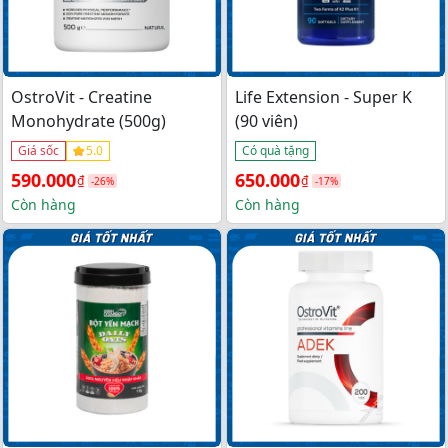
OstroVit - Creatine
Life Extension - Super K
Monohydrate (500g)
(90 viên)
Giá sốc
5.0
Có quà tặng
Giá 
Giá 
Giá 
Giá 
590.000
650.000
₫
₫
-26%
-17%
gốc 
hiện 
gốc 
hiện 
Còn hàng
Còn hàng
là: 
tại 
là: 
tại 
800.000₫.
là: 
780.000₫.
là: 
590.000₫.
650.000₫.