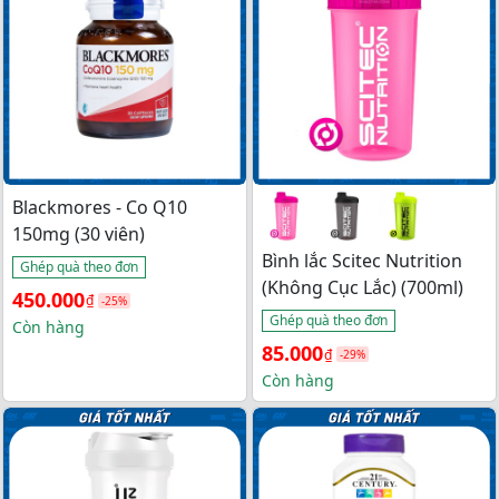
240.000₫.
Blackmores - Co Q10
150mg (30 viên)
Bình lắc Scitec Nutrition
Ghép quà theo đơn
(Không Cục Lắc) (700ml)
Giá 
Giá 
450.000
₫
-25%
Ghép quà theo đơn
gốc 
hiện 
Còn hàng
Giá 
Giá 
85.000
₫
là: 
tại 
-29%
gốc 
hiện 
Còn hàng
600.000₫.
là: 
là: 
tại 
450.000₫.
120.000₫.
là: 
85.000₫.