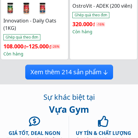
OstroVit - ADEK (200 viên)
Ghép quà theo đơn
Innovation - Daily Oats
Giá 
Giá 
320.000
₫
-16%
(1KG)
gốc 
hiện 
Còn hàng
Ghép quà theo đơn
là: 
tại 
Khoảng 
108.000
–
125.000
₫
₫
-26%
380.000₫.
là: 
giá: 
Còn hàng
320.000₫.
từ 
108.000₫ 
Xem thêm
214
sản phẩm
đến 
125.000₫
Sự khác biệt tại
Vựa Gym
GIÁ TỐT, DEAL NGON
UY TÍN & CHẤT LƯỢNG