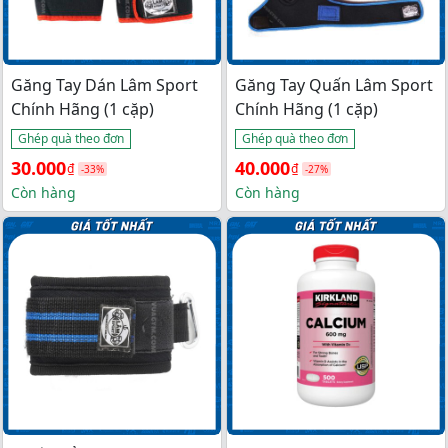
Găng Tay Dán Lâm Sport
Găng Tay Quấn Lâm Sport
Chính Hãng (1 cặp)
Chính Hãng (1 cặp)
Ghép quà theo đơn
Ghép quà theo đơn
Giá 
Giá 
Giá 
Giá 
30.000
40.000
₫
₫
-33%
-27%
gốc 
hiện 
gốc 
hiện 
Còn hàng
Còn hàng
là: 
tại 
là: 
tại 
45.000₫.
là: 
55.000₫.
là: 
30.000₫.
40.000₫.