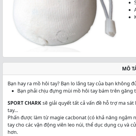
o
u
t
o
f
5
MÔ T
Bạn hay ra mồ hôi tay? Bạn lo lắng tay của bạn không đủ
Bạn phải chịu đựng mùi mồ hôi tay bám trên găng t
SPORT CHARK
sẽ giải quyết tất cả vấn đề hỗ trợ ma sát
tay…
Phấn được làm từ magie cacbonat (có khả năng ngậm n
tay cho các vận động viên leo núi, thể dục dụng cụ và c
hơn.