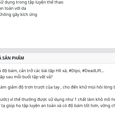
Sử dụng trong tập luyện thể thao
An toàn với da
Không gây kích ứng
Ả SẢN PHẨM
 độ bám, cản trở các bài tập Hít xà, #Dips, #DeadLift…
ập sau mỗi buổi tập vất vả?
 làm giảm độ trơn trượt của tay , cho đến khử mùi hôi lòng
ước) vì thế thường được sử dụng như 1 chất làm khô mồ h
ử tạ giúp họ tập luyện an toàn và có độ bám tốt hơn, vững c