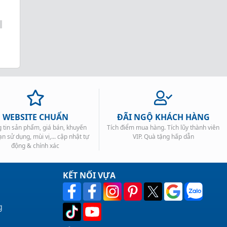
WEBSITE CHUẨN
ĐÃI NGỘ KHÁCH HÀNG
 tin sản phẩm, giá bán, khuyến
Tích điểm mua hàng. Tích lũy thành viên
ạn sử dụng, mùi vị,... cập nhật tự
VIP. Quà tặng hấp dẫn
động & chính xác
KẾT NỐI VỰA
g