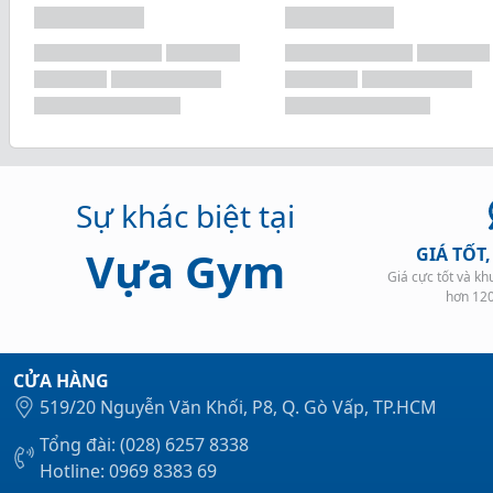
Sự khác biệt tại
Vựa Gym
GIÁ TỐT
Giá cực tốt và k
hơn 12
CỬA HÀNG
519/20 Nguyễn Văn Khối, P8, Q. Gò Vấp, TP.HCM
Tổng đài: (028) 6257 8338
Hotline: 0969 8383 69