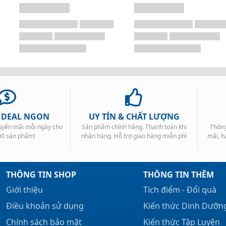
, DEAL NGON
UY TÍN & CHẤT LƯỢNG
huyến mãi mỗi ngày cho
Sản phẩm chính hãng. Thanh toán khi
Thông
00 sản phẩm!
nhận hàng. Hỗ trợ giao hàng miễn phí
mãi, h
THÔNG TIN SHOP
THÔNG TIN THÊM
Giới thiệu
Tích điểm - Đổi quà
Điều khoản sử dụng
Kiến thức Dinh Dưỡn
Chính sách bảo mật
Kiến thức Tập Luyện