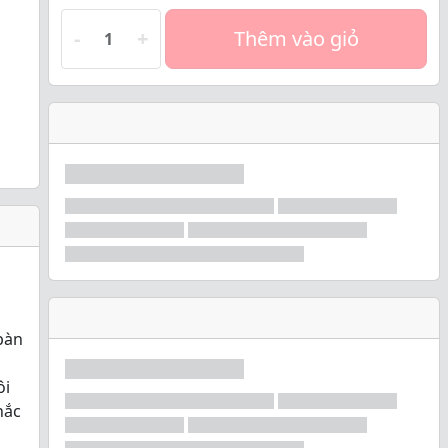
-
+
Thêm vào giỏ
 bàn
ôi
hắc