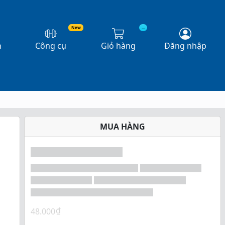
New
...
n
Công cụ
Giỏ hàng
Đăng nhập
MUA HÀNG
₫
48.000