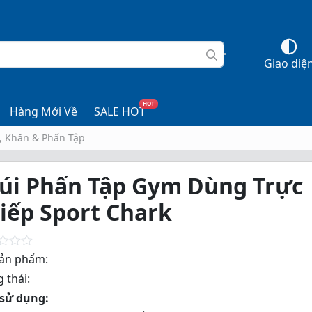
Giao diệ
HOT
Hàng Mới Về
SALE HOT
 Khăn & Phấn Tập
úi Phấn Tập Gym Dùng Trực
iếp Sport Chark
ản phẩm:
 thái:
sử dụng: