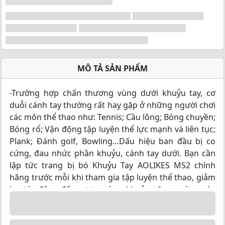
MÔ TẢ SẢN PHẨM
-Trường hợp chấn thương vùng dưới khuỷu tay, cơ
duỗi cánh tay thường rất hay gặp ở những người chơi
các môn thể thao như: Tennis; Cầu lông; Bóng chuyền;
Bóng rổ; Vận động tập luyện thể lực mạnh và liên tục;
Plank; Đánh golf, Bowling…Dấu hiệu ban đầu bị co
cứng, đau nhức phần khuỷu, cánh tay dưới. Bạn cần
lập tức trang bị bó Khuỷu Tay AOLIKES MS2 chính
hãng trước mỗi khi tham gia tập luyện thể thao, giảm
lực tác động đến cơ tay vùng khuỷu, tăng cường sức
mạnh giúp tự tin hơn. -Khuỷu tay cũng như các nhóm
khớp khác , khớp khuỷu tay hoạt động liên tục khi