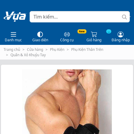
New
...
Danh mục
Giao diện
Công cụ
Giỏ hàng
Đăng nhập
Trang chủ
Cửa hàng
Phụ Kiện
Phụ Kiện Thân Trên
Quấn & Xỏ Khuỷu Tay