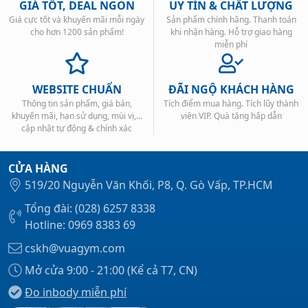
GIÁ TỐT, DEAL NGON
UY TÍN & CHẤT LƯỢNG
Giá cực tốt và khuyến mãi mỗi ngày
Sản phẩm chính hãng. Thanh toán
cho hơn 1200 sản phẩm!
khi nhận hàng. Hỗ trợ giao hàng
miễn phí
WEBSITE CHUẨN
ĐÃI NGỘ KHÁCH HÀNG
Thông tin sản phẩm, giá bán,
Tích điểm mua hàng. Tích lũy thành
khuyến mãi, hạn sử dụng, mùi vị,...
viên VIP. Quà tặng hấp dẫn
cập nhật tự động & chính xác
CỬA HÀNG
519/20 Nguyễn Văn Khối, P8, Q. Gò Vấp, TP.HCM
Tổng đài: (028) 6257 8338
Hotline: 0969 8383 69
cskh@vuagym.com
Mở cửa 9:00 - 21:00 (Kể cả T7, CN)
Đo inbody miễn phí