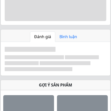
chúng ta thực hiện các bài đẩy hay các bài khéo , mức
tạ càng nặng lực tác dụng lên khớp này càng lớn dần
theo thời sẽ dẩn đến các chấn thương , ” Phòng bệnh
hơn chữa bệnh ” nếu không chuẩn bị những biện
pháp an toàn để bảo vệ sẽ xảy ra những tình trạng
đáng tiếc, trang bị những phụ kiện bảo vệ cũng là
một trong những điều khả thi nhất .Bó khuỷu tay
Đánh giá
Bình luận
AOLIKES MS2 chính hãng là một trong những phụ
kiện có thể bảo vệ tối ưu khớp khuỷu tay , được cố
định chắc chắn trên khuỷu tay với miếng dán.
GỢI Ý SẢN PHẨM