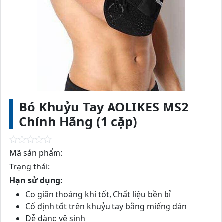
Bó Khuỷu Tay AOLIKES MS2
Chính Hãng (1 cặp)
R
Mã sản phẩm:
a
Trạng thái:
t
e
Hạn sử dụng:
d
0
Co giãn thoáng khí tốt, Chất liệu bền bỉ
o
Cố định tốt trên khuỷu tay bằng miếng dán
u
t
Dễ dàng vệ sinh