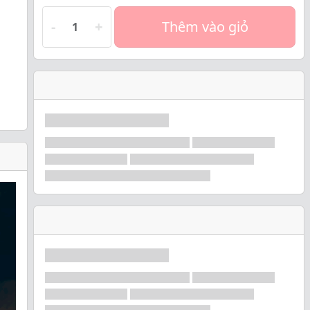
-
+
Thêm vào giỏ