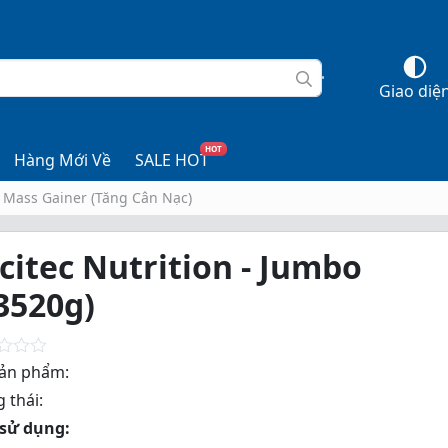
Giao diệ
HOT
Hàng Mới Về
SALE HOT
Mass Gainer (Tăng Cân Nạc)
citec Nutrition - Jumbo
3520g)
ản phẩm:
 thái:
sử dụng: