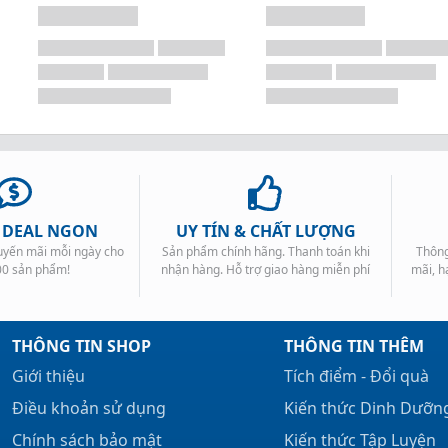
, DEAL NGON
UY TÍN & CHẤT LƯỢNG
huyến mãi mỗi ngày cho
Sản phẩm chính hãng. Thanh toán khi
Thông
00 sản phẩm!
nhận hàng. Hỗ trợ giao hàng miễn phí
mãi, h
THÔNG TIN SHOP
THÔNG TIN THÊM
Giới thiệu
Tích điểm - Đổi quà
Điều khoản sử dụng
Kiến thức Dinh Dưỡn
Chính sách bảo mật
Kiến thức Tập Luyện