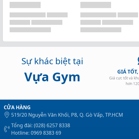
Sự khác biệt tại
Vựa Gym
GIÁ TỐT
Giá cực tốt và k
hơn 12
CỬA HÀNG
519/20 Nguyễn Văn Khối, P8, Q. Gò Vấp, TP.HCM
Tổng đài: (028) 6257 8338
Hotline: 0969 8383 69