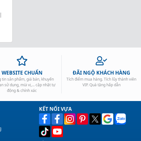
WEBSITE CHUẨN
ĐÃI NGỘ KHÁCH HÀNG
 tin sản phẩm, giá bán, khuyến
Tích điểm mua hàng. Tích lũy thành viên
ạn sử dụng, mùi vị,... cập nhật tự
VIP. Quà tặng hấp dẫn
động & chính xác
KẾT NỐI VỰA
g