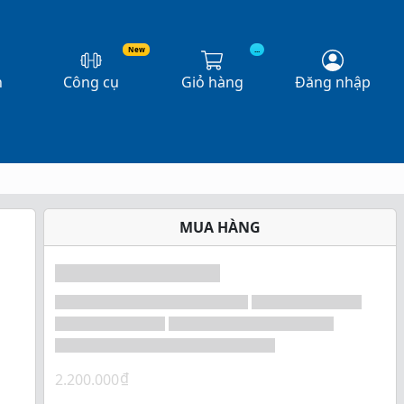
New
...
n
Công cụ
Giỏ hàng
Đăng nhập
MUA HÀNG
₫
2.200.000