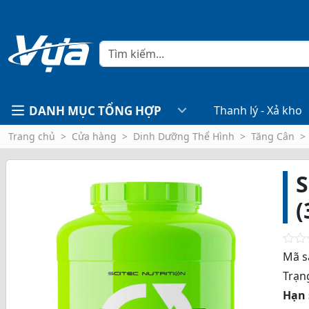
DANH MỤC TỔNG HỢP
Thanh lý - Xả kho
Trang chủ
Cửa hàng
Dinh Dưỡng Thể Hình
Tăng Cân
S
(
R
Mã s
a
Trạng
t
e
Hạn 
d
0