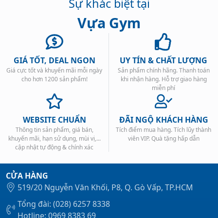
Sự khác biệt tại
Vựa Gym
GIÁ TỐT, DEAL NGON
UY TÍN & CHẤT LƯỢNG
Giá cực tốt và khuyến mãi mỗi ngày
Sản phẩm chính hãng. Thanh toán
cho hơn 1200 sản phẩm!
khi nhận hàng. Hỗ trợ giao hàng
miễn phí
WEBSITE CHUẨN
ĐÃI NGỘ KHÁCH HÀNG
Thông tin sản phẩm, giá bán,
Tích điểm mua hàng. Tích lũy thành
khuyến mãi, hạn sử dụng, mùi vị,...
viên VIP. Quà tặng hấp dẫn
cập nhật tự động & chính xác
CỬA HÀNG
519/20 Nguyễn Văn Khối, P8, Q. Gò Vấp, TP.HCM
Tổng đài: (028) 6257 8338
Hotline: 0969 8383 69