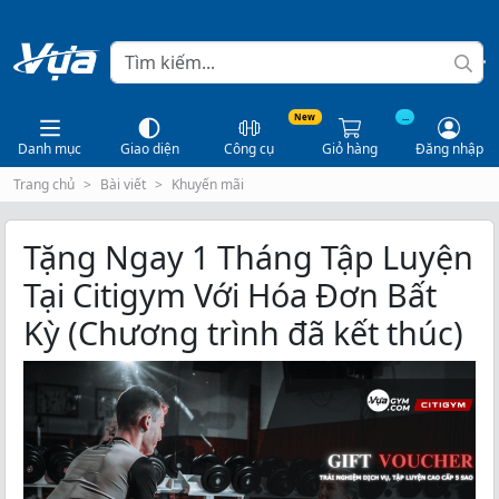
New
...
Danh mục
Giao diện
Công cụ
Giỏ hàng
Đăng nhập
Trang chủ
Bài viết
Khuyến mãi
Tặng Ngay 1 Tháng Tập Luyện
Tại Citigym Với Hóa Đơn Bất
Kỳ (Chương trình đã kết thúc)