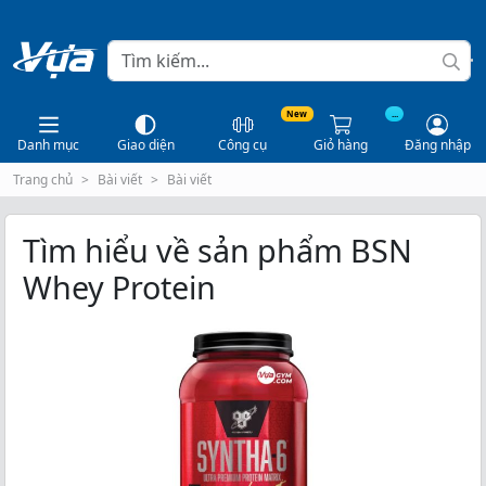
New
...
Danh mục
Giao diện
Công cụ
Giỏ hàng
Đăng nhập
Trang chủ
Bài viết
Bài viết
Tìm hiểu về sản phẩm BSN
Whey Protein