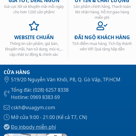
GIÁ TỐT, DEAL NGON
UY TÍN & CHẤT LƯỢNG
Giá cực tốt và khuyến mãi mỗi ngày
Sản phẩm chính hãng. Thanh toán
cho hơn 1200 sản phẩm!
khi nhận hàng. Hỗ trợ giao hàng
miễn phí
WEBSITE CHUẨN
ĐÃI NGỘ KHÁCH HÀNG
Thông tin sản phẩm, giá bán,
Tích điểm mua hàng. Tích lũy thành
khuyến mãi, hạn sử dụng, mùi vị,...
viên VIP. Quà tặng hấp dẫn
cập nhật tự động & chính xác
CỬA HÀNG
519/20 Nguyễn Văn Khối, P8, Q. Gò Vấp, TP.HCM
Tổng đài: (028) 6257 8338
Hotline: 0969 8383 69
cskh@vuagym.com
Mở cửa 9:00 - 21:00 (Kể cả T7, CN)
Đo inbody miễn phí