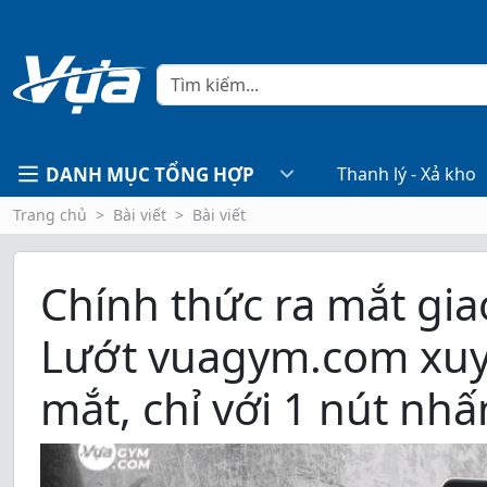
DANH MỤC TỔNG HỢP
Thanh lý - Xả kho
Trang chủ
Bài viết
Bài viết
Chính thức ra mắt gia
Lướt vuagym.com xuy
mắt, chỉ với 1 nút nhấ