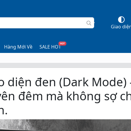
Giao diệ
HOT
Hàng Mới Về
SALE HOT
o diện đen (Dark Mode) 
ên đêm mà không sợ ch
n.