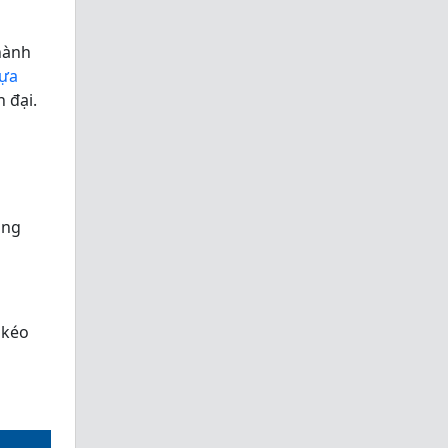
hành
ựa
 đại.
ăng
 kéo