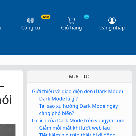
New
...
n
Công cụ
Giỏ hàng
Đăng nhập
MỤC LỤC
–
Giới thiệu về giao diện đen (Dark Mode)
ói
Dark Mode là gì?
Tại sao xu hướng Dark Mode ngày
càng phổ biến?
Lợi ích của Dark Mode trên vuagym.com
Giảm mỏi mắt khi lướt web lâu
Tiết kiệm pin trên thiết bị di động