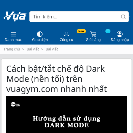
New
...
Danh mục
Giao diện
Công cụ
Giỏ hàng
Đăng nhập
Trang chủ
Bài viết
Bài viết
Cách bật/tắt chế độ Dark
Mode (nền tối) trên
vuagym.com nhanh nhất