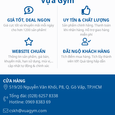
Vựa Gym
GIÁ TỐT, DEAL NGON
UY TÍN & CHẤT LƯỢNG
Giá cực tốt và khuyến mãi mỗi ngày
Sản phẩm chính hãng. Thanh toán
cho hơn 1200 sản phẩm!
khi nhận hàng. Hỗ trợ giao hàng
miễn phí
WEBSITE CHUẨN
ĐÃI NGỘ KHÁCH HÀNG
Thông tin sản phẩm, giá bán,
Tích điểm mua hàng. Tích lũy thành
khuyến mãi, hạn sử dụng, mùi vị,...
viên VIP. Quà tặng hấp dẫn
cập nhật tự động & chính xác
CỬA HÀNG
519/20 Nguyễn Văn Khối, P8, Q. Gò Vấp, TP.HCM
Tổng đài: (028) 6257 8338
Hotline: 0969 8383 69
cskh@vuagym.com