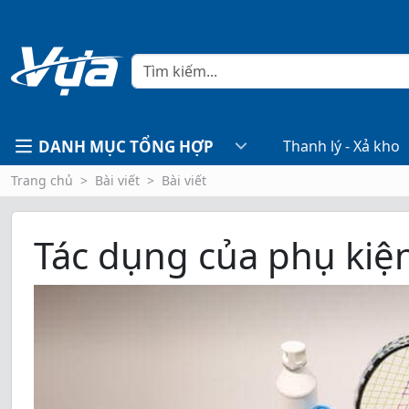
DANH MỤC TỔNG HỢP
Thanh lý - Xả kho
Trang chủ
Bài viết
Bài viết
Tác dụng của phụ kiện