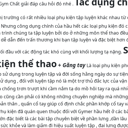
Tác dụng ch
 Gym Chất giải đáp câu hỏi đó nhé .
ị trường có rất nhiều loại phụ kiện tập luyện khác nhau từ 
.. Nhưng công dụng chính của hầu hết các loại phụ kiện đó c
trình chúng ta tập luyện bởi do ở những môn thể thao đều
dễ dẫn đến trấn thương khi bạn tập luyện và đặc biệt hơn đ
ối đầu với các động tác khó cùng với khối lượng tạ nặng.
kiện thể thao
+ Găng tay
Là loại phụ kiện ph
 sử dụng trong luyện tập và đời sống hằng ngày do sự tiện 
dụng , đối với luyện tập nó là một trợ thủ đắc lực của vậ
và chống trơn trượt khi cầm nắm tạ do mồ hôi tay ra quá nh
ào cũng cần phải có không những chuyên nghiệp mà những
ản thân , quấn cổ tay giúp cố định chắc phần khớp cổ tay 
hụ kiện đã quán quen thuộc đối với Gymer hầu hết ở các bà
ớn đặc biết là các bài tập chuyên biệt về phần lưng ,dần lâu
 sức khỏe và làm giảm đi hiệu suất luyện tập , đai lưng được