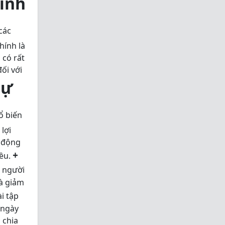
ính
các
hính là
 có rất
ối với
Sự
ổ biến
lợi
n động
+
iều.
 người
và giảm
i tập
 ngày
 chia