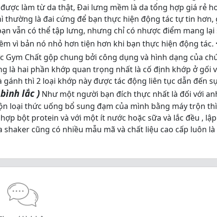
 được làm từ da thật, Đai lưng mềm là da tổng hợp giá rẻ hơ
hì thường là đai cứng để bạn thực hiện động tác tự tin hơn,
 bạn vẫn có thể tập lưng, nhưng chỉ có nhược điểm mang lại
ềm vì bản nó nhỏ hơn tiện hơn khi bạn thực hiện động tác.
 Gym Chất gộp chung bởi công dụng và hình dạng của chú
g là hai phần khớp quan trọng nhất là cố định khớp ở gối 
à gánh thì 2 loại khớp này được tác động liên tục dẫn đến s
bình lắc )
Như một người bạn đích thực nhất là đối với a
trộn loại thức uống bổ sung đạm của mình bằng máy trộn thì
hợp bột protein và với một ít nước hoặc sữa và lắc đều , lập
 shaker cũng có nhiều mẫu mã và chất liệu cao cấp luôn là