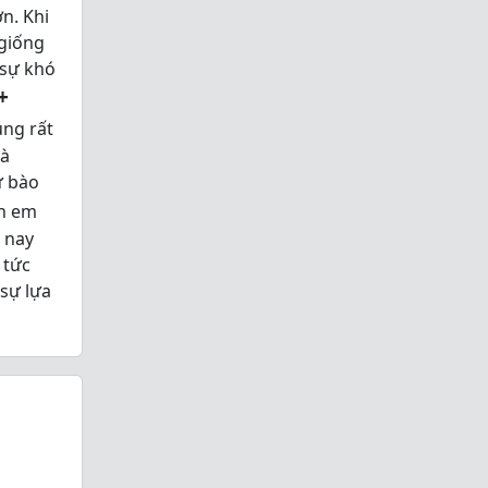
n. Khi
 giống
 sự khó
+
ng rất
và
ự bào
nh em
 nay
 tức
 sự lựa