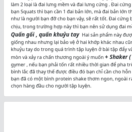
làm 2 loại là đai lưng mềm và đai lưng cứng . Đai cứng
bạn Squats thì bạn cần 1 đai bản lớn, mà đai bản lớn t
như là người bạn đỡ cho bạn vậy, sẽ rất tốt. Đai cứng
chịu, trong trường hợp này thì bạn nên sử dụng đai m
Quấn gối , quấn khuỷu tay
Hai sản phẩm này được
giống nhau nhưng lại bảo vệ ở hai khớp khác nhau cũn
khuỷu tay do trong quá trình tập luyện ở bài tập đẩy v
+ Shaker ( 
mòn và xảy ra chấn thương ngoài ý muốn
gymer , nếu bạn phải tốn rất nhiều thời gian để pha 
bình lắc đã thay thế được điều đó bạn chỉ cần cho hỗn 
bạn đã có một bình protein shake thơm ngon, ngoài ra
chọn hàng đầu cho người tập luyện.