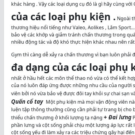
khác hàng . Vậy các loại dụng cụ đó là gì hãy cùng với
của các loại phụ kiện .
Ngoài th
thương hiệu nổi tiếng như Valeo, Aolikes , Lâm Sport.
bảo vệ các khớp và giảm tránh chấn thương trong quá 
nhiều động tác và độ khó thực hiện khác nhau nên rất 
Gym thì càng dễ xảy ra chấn thương vì bạn luôn phải đ
đa dạng của các loại phụ 
nhất ở hầu hết các môn thể thao nó vừa có thể kết hợp
của nó luôn đáp ứng được những nhu cầu của người sử 
viên bởi nó vừa bảo vệ được đôi tay khỏi sự chai sạn 
Quấn cổ tay
Một phụ kiện mà mọi vận động viên n
luện tập thông thường cũng cần phải tự trang bị cho b
+ Đai lưng
thiểu chấn thương ở khối lượng tạ nặng
P
phần lưng và cột sống phải chịu một lượng áp lực rất l
cột sống yếu đi làm xảy ra các triệu chứng gây hại đến