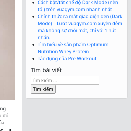
Cách bật/tắt chế độ Dark Mode (nền
tối) trên vuagym.com nhanh nhất
Chính thức ra mắt giao diện đen (Dark
Mode) – Lướt vuagym.com xuyên đêm
mà không sợ chói mắt, chỉ với 1 nút
nhấn.
Tìm hiểu về sản phẩm Optimum
Nutrition Whey Protein
Tác dụng của Pre Workout
Tìm bài viết
Tìm
kiếm
cho:
ưng
o đó
ủa