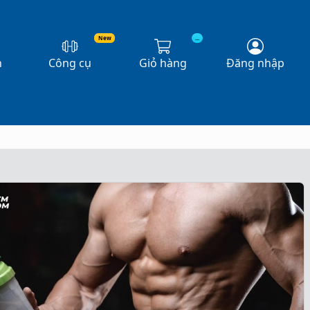
New
...
n
Công cụ
Giỏ hàng
Đăng nhập