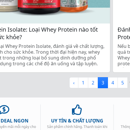
n Isolate: Loại Whey Protein nào tốt
Đánh
ức khỏe?
Prot
oại Whey Protein Isolate, đánh giá về chất lượng,
Nếu b
ích cho sức khỏe. Trong thời đại hiện nay, whey
quá t
ột trong những loại bổ sung dinh dưỡng phổ
Whey 
dụng trong các chế độ ăn uống và tập luyện.
prote
 chọn loại […]
một s
‹
1
2
3
4
5
, DEAL NGON
UY TÍN & CHẤT LƯỢNG
huyến mãi mỗi ngày cho
Sản phẩm chính hãng. Thanh toán khi
Thông