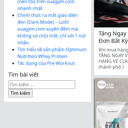
(nền tối) trên vuagym.com
nhanh nhất
Chính thức ra mắt giao diện
đen (Dark Mode) – Lướt
vuagym.com xuyên đêm mà
Tặng Ngay 
không sợ chói mắt, chỉ với 1 nút
Đơn Bất Kỳ
nhấn.
Tìm hiểu về sản phẩm Optimum
Khi mua hàng
TẶNG NGAY V
Nutrition Whey Protein
HẠNG VÉ CLAS
Tác dụng của Pre Workout
thành phố )
Tìm bài viết
Tìm
kiếm
cho: