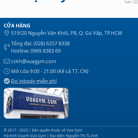
hơn 12
CỬA HÀNG
519/20 Nguyễn Văn Khối, P8, Q. Gò Vấp, TP.HCM
Tổng đài: (028) 6257 8338
Hotline: 0969 8383 69
cskh@vuagym.com
Mở cửa 9:00 - 21:00 (Kể cả T7, CN)
Đo inbody miễn phí
© 2017 - 2025 | Bản quyền thuộc về Vựa Gym
Hộ Kinh Doanh Vựa Gym | Đại diện: Nguyễn Thị Tú Anh