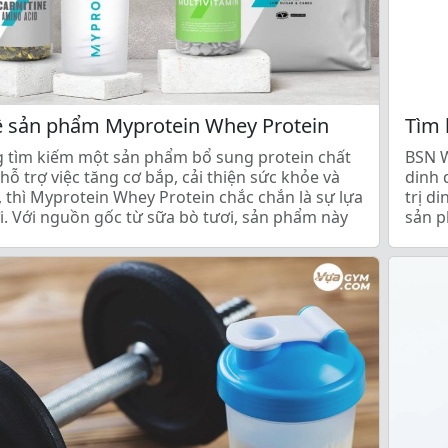
ề sản phẩm Myprotein Whey Protein
Tìm 
 tìm kiếm một sản phẩm bổ sung protein chất
BSN W
hỗ trợ việc tăng cơ bắp, cải thiện sức khỏe và
dinh 
, thì Myprotein Whey Protein chắc chắn là sự lựa
trị d
i. Với nguồn gốc từ sữa bò tươi, sản phẩm này
sản p
nh […]
phục 