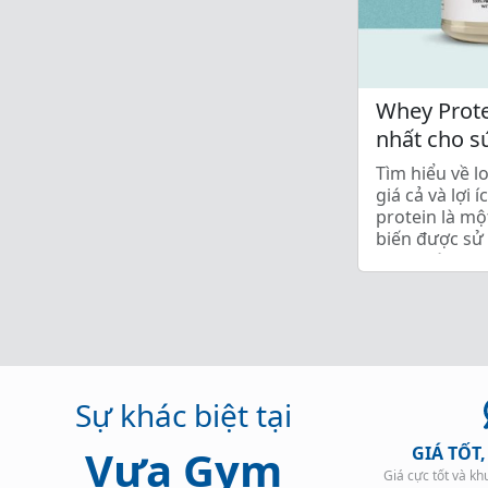
Whey Protei
nhất cho s
Tìm hiểu về l
giá cả và lợi 
protein là m
biến được sử 
Tuy nhiên, khi
Sự khác biệt tại
Vựa Gym
GIÁ TỐT
Giá cực tốt và k