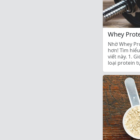
Whey Prote
Nhờ Whey Pro
hơn! Tìm hiểu
viết này. 1. 
loại protein 
lập từ váng sữ