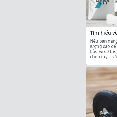
Tìm hiểu v
Nếu bạn đang
lượng cao để 
bảo vệ cơ thể
chọn tuyệt vờ
chứa các thà