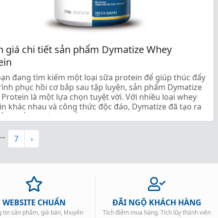
 giá chi tiết sản phẩm Dymatize Whey
ein
ạn đang tìm kiếm một loại sữa protein để giúp thúc đẩy
rình phục hồi cơ bắp sau tập luyện, sản phẩm Dymatize
Protein là một lựa chọn tuyệt vời. Với nhiều loại whey
in khác nhau và công thức độc đáo, Dymatize đã tạo ra
ản phẩm tuyệt vời để […]
…
7
›
WEBSITE CHUẨN
ĐÃI NGỘ KHÁCH HÀNG
 tin sản phẩm, giá bán, khuyến
Tích điểm mua hàng. Tích lũy thành viên