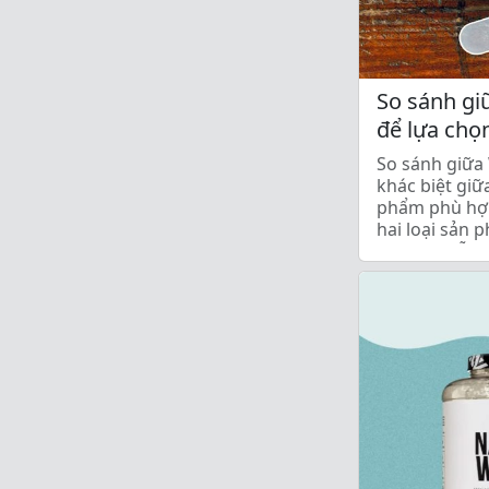
So sánh gi
để lựa chọ
So sánh giữa 
khác biệt gi
phẩm phù hợp
hai loại sản 
dưỡng. Mỗi l