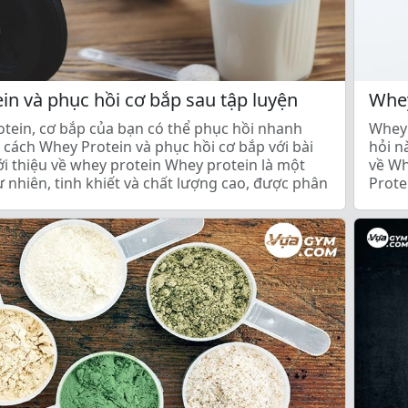
in và phục hồi cơ bắp sau tập luyện
Whey
tein, cơ bắp của bạn có thể phục hồi nhanh
Whey 
 cách Whey Protein và phục hồi cơ bắp với bài
hỏi n
Giới thiệu về whey protein Whey protein là một
về Wh
tự nhiên, tinh khiết và chất lượng cao, được phân
Prote
a. Nó là […]
Prote