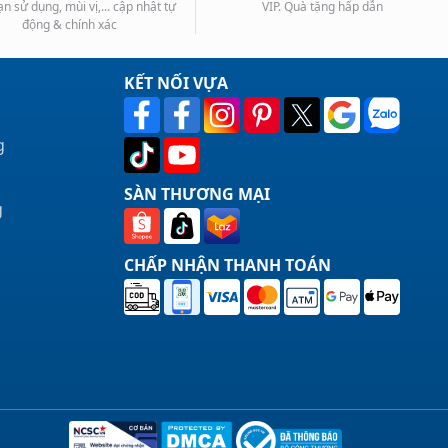
ạn sử dụng, mùi vị,... cập nhật tự
VIP. Quà tặng hấp dẫn
động & chính xác
KẾT NỐI VỰA
g
SÀN THƯƠNG MẠI
g
CHẤP NHẬN THANH TOÁN