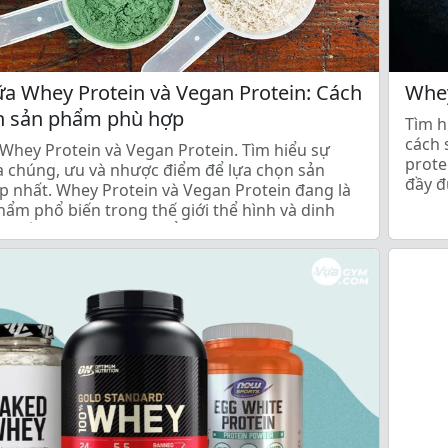
ữa Whey Protein và Vegan Protein: Cách
Whey
n sản phẩm phù hợp
Tìm h
cách 
Whey Protein và Vegan Protein. Tìm hiểu sự
prote
ữa chúng, ưu và nhược điểm để lựa chọn sản
đầy đ
 nhất. Whey Protein và Vegan Protein đang là
cho q
phẩm phổ biến trong thế giới thể hình và dinh
oại đều có những ưu điểm […]