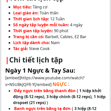
Mục tiêu
:
Tăng cơ
Loại giáo án
:
Toàn thân
Thời gian lịch tập
:
12 Tuần
Số ngày tập luyện mỗi tuần
:
4 ngày
Thời gian tập luyện
:
90 phút
Trang bị cần có
:
Barbell, Cables, EZ Bar
Lịch tập dành cho
:
Nam
Tác giả
:
Steve Cook
|
Chi tiết lịch tập
Ngày 1 Ngực & Tay Sau:
[embed]https://www.youtube.com/watch?
NGỰC :
v=N5UBkJQFR-Y[/embed]
Đẩy ngực trên bằng thanh đòn
〈 1 hiệp khởi
động (8-12 reps), 3 hiệp chính (8-12 reps), 1 hiệp
dropset (21 reps) 〉
Banh ngực trên bằng tạ đơn
〈 3 hiệp (8-12