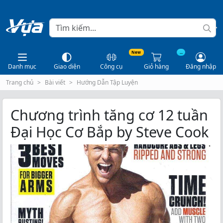
New
...
Danh mục
Giao diện
Công cụ
Giỏ hàng
Đăng nhập
Trang chủ
Bài viết
Hướng Dẫn Tập Luyện
Chương trình tăng cơ 12 tuần
Đại Học Cơ Bắp by Steve Cook