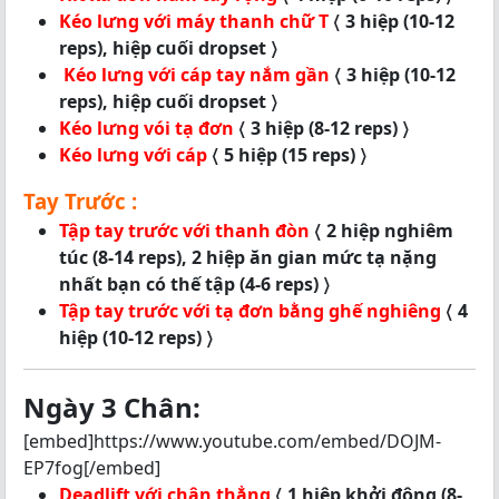
Kéo lưng với máy thanh chữ T
〈 3 hiệp (10-12
reps), hiệp cuối dropset 〉
K
éo
lưng với cáp tay nắm gần
〈 3 hiệp (10-12
reps), hiệp cuối dropset 〉
Kéo lưng vói tạ đơn
〈 3 hiệp (8-12 reps) 〉
Kéo lưng với cáp
〈 5 hiệp (15 reps) 〉
Tay Trước :
Tập tay trước với thanh đòn
〈 2 hiệp nghiêm
túc (8-14 reps), 2 hiệp ăn gian mức tạ nặng
nhất bạn có thế tập (4-6 reps) 〉
Tập tay trước với tạ đơn bằng ghế nghiêng
〈 4
hiệp (10-12 reps) 〉
Ngày 3 Chân:
[embed]https://www.youtube.com/embed/DOJM-
EP7fog[/embed]
Deadlift với chân thẳng
〈 1 hiệp khởi động (8-