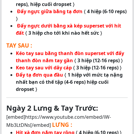
reps), hiệp cuối dropset 〉
Đẩy ngực giữa bằng tạ đơn
〈 4 hiệp (6-10 reps)
〉
Đẩy ngực dưới bằng xà kép superset với hít
đất
〈 3 hiệp cho tới khi nào hết sức 〉
TAY SAU :
Kéo tay sau bằng thanh đòn superset với đẩy
thanh đòn nắm tay gần
〈 3 hiệp (12-16 reps) 〉
Keo tay sau với dây cáp
〈 3 hiệp (12-16 reps) 〉
Đẩy tạ đơn qua đầu
〈 1 hiệp với mức tạ nặng
nhất bạn có thế tập (4-6 reps) hiệp cuối
dropset 〉
Ngày 2 Lưng & Tay Trước:
[embed]https://www.youtube.com/embed/iW-
LƯNG :
Mb3LtDNs[/embed]
Hít xà đơn nắm tay rộng
〈 4 hiệp (6-10 reps) 〉