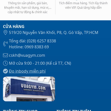
Thông tin sản phẩm, giá bán,
Tích điểm mua hàng. Tích lũy thành
khuyến mãi, hạn sử dụng, mùi vị,...
viên VIP. Quà tặng hấp dẫn
cập nhật tự động & chính xác
CỬA HÀNG
519/20 Nguyễn Văn Khối, P8, Q. Gò Vấp, TP.HCM
Tổng đài: (028) 6257 8338
Hotline: 0969 8383 69
cskh@vuagym.com
Mở cửa 9:00 - 21:00 (Kể cả T7, CN)
Đo inbody miễn phí