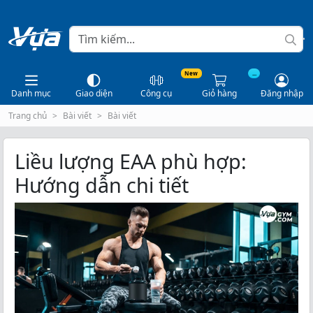
New
...
Danh mục
Giao diện
Công cụ
Giỏ hàng
Đăng nhập
Trang chủ
Bài viết
Bài viết
Liều lượng EAA phù hợp:
Hướng dẫn chi tiết