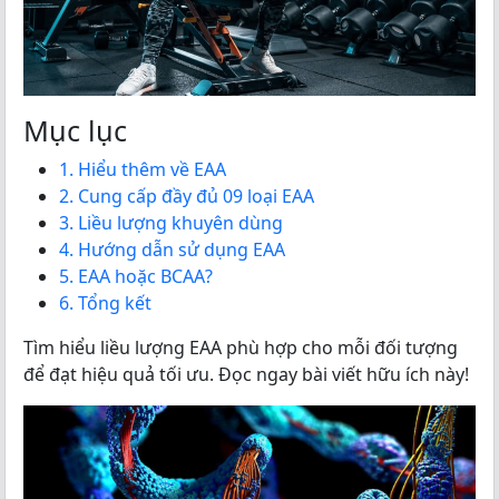
Mục lục
1. Hiểu thêm về EAA
2. Cung cấp đầy đủ 09 loại EAA
3. Liều lượng khuyên dùng
4. Hướng dẫn sử dụng EAA
5. EAA hoặc BCAA?
6. Tổng kết
Tìm hiểu liều lượng EAA phù hợp cho mỗi đối tượng
để đạt hiệu quả tối ưu. Đọc ngay bài viết hữu ích này!