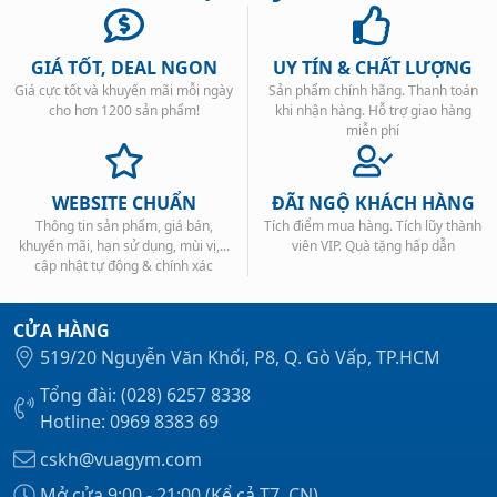
GIÁ TỐT, DEAL NGON
UY TÍN & CHẤT LƯỢNG
Giá cực tốt và khuyến mãi mỗi ngày
Sản phẩm chính hãng. Thanh toán
cho hơn 1200 sản phẩm!
khi nhận hàng. Hỗ trợ giao hàng
miễn phí
WEBSITE CHUẨN
ĐÃI NGỘ KHÁCH HÀNG
Thông tin sản phẩm, giá bán,
Tích điểm mua hàng. Tích lũy thành
khuyến mãi, hạn sử dụng, mùi vị,...
viên VIP. Quà tặng hấp dẫn
cập nhật tự động & chính xác
CỬA HÀNG
519/20 Nguyễn Văn Khối, P8, Q. Gò Vấp, TP.HCM
Tổng đài: (028) 6257 8338
Hotline: 0969 8383 69
cskh@vuagym.com
Mở cửa 9:00 - 21:00 (Kể cả T7, CN)