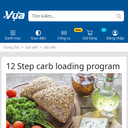
New
...
Danh mục
Giao diện
Công cụ
Giỏ hàng
Đăng nhập
Trang chủ
Bài viết
Bài viết
12 Step carb loading program