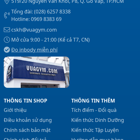
519/20 Nguyễn Văn Khối, P8, Q. Gò Vấp, TP.HCM
Tổng đài: (028) 6257 8338
Hotline: 0969 8383 69
cskh@vuagym.com
Mở cửa 9:00 - 21:00 (Kể cả T7, CN)
Đo inbody miễn phí
THÔNG TIN SHOP
THÔNG TIN THÊM
Giới thiệu
Tích điểm - Đổi quà
Điều khoản sử dụng
Kiến thức Dinh Dưỡng
Chính sách bảo mật
Kiến thức Tập Luyện
Chính sách đổi trả
Hướng dẫn mua hàng