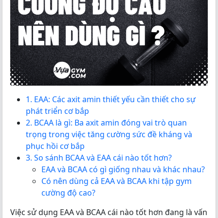
1. EAA: Các axit amin thiết yếu cần thiết cho sự
phát triển cơ bắp
2. BCAA là gì: Ba axit amin đóng vai trò quan
trọng trong việc tăng cường sức đề kháng và
phục hồi cơ bắp
3. So sánh BCAA và EAA cái nào tốt hơn?
EAA và BCAA có gì giống nhau và khác nhau?
Có nên dùng cả EAA và BCAA khi tập gym
cường độ cao?
Việc sử dụng EAA và BCAA cái nào tốt hơn đang là vấn