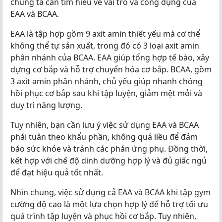
chúng ta cần tìm hiểu về vai trò và công dụng của
EAA và BCAA.
EAA là tập hợp gồm 9 axit amin thiết yếu mà cơ thể
không thể tự sản xuất, trong đó có 3 loại axit amin
phân nhánh của BCAA. EAA giúp tổng hợp tế bào, xây
dựng cơ bắp và hỗ trợ chuyển hóa cơ bắp. BCAA, gồm
3 axit amin phân nhánh, chủ yếu giúp nhanh chóng
hồi phục cơ bắp sau khi tập luyện, giảm mệt mỏi và
duy trì năng lượng.
Tuy nhiên, bạn cần lưu ý việc sử dụng EAA và BCAA
phải tuân theo khẩu phần, không quá liều để đảm
bảo sức khỏe và tránh các phản ứng phụ. Đồng thời,
kết hợp với chế độ dinh dưỡng hợp lý và đủ giấc ngủ
để đạt hiệu quả tốt nhất.
Nhìn chung, việc sử dụng cả EAA và BCAA khi tập gym
cường độ cao là một lựa chọn hợp lý để hỗ trợ tối ưu
quá trình tập luyện và phục hồi cơ bắp. Tuy nhiên,