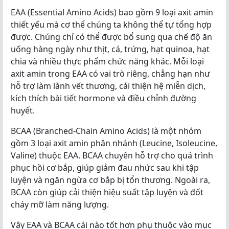
EAA (Essential Amino Acids) bao gồm 9 loại axit amin
thiết yếu mà cơ thể chúng ta không thể tự tổng hợp
được. Chúng chỉ có thể được bổ sung qua chế độ ăn
uống hàng ngày như thịt, cá, trứng, hạt quinoa, hạt
chia và nhiều thực phẩm chức năng khác. Mỗi loại
axit amin trong EAA có vai trò riêng, chẳng hạn như
hỗ trợ làm lành vết thương, cải thiện hệ miễn dịch,
kích thích bài tiết hormone và điều chỉnh đường
huyết.
BCAA (Branched-Chain Amino Acids) là một nhóm
gồm 3 loại axit amin phân nhánh (Leucine, Isoleucine,
Valine) thuộc EAA. BCAA chuyên hỗ trợ cho quá trình
phục hồi cơ bắp, giúp giảm đau nhức sau khi tập
luyện và ngăn ngừa cơ bắp bị tổn thương. Ngoài ra,
BCAA còn giúp cải thiện hiệu suất tập luyện và đốt
cháy mỡ làm năng lượng.
Vậy EAA và BCAA cái nào tốt hơn phụ thuộc vào mục