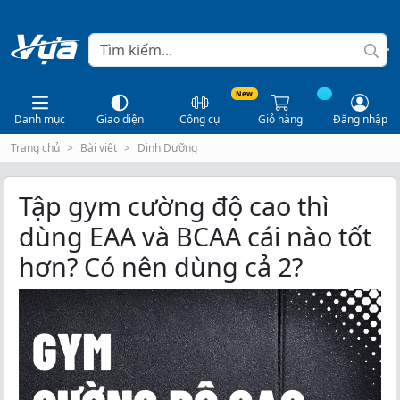
New
...
Danh mục
Giao diện
Công cụ
Giỏ hàng
Đăng nhập
Trang chủ
Bài viết
Dinh Dưỡng
Tập gym cường độ cao thì
dùng EAA và BCAA cái nào tốt
hơn? Có nên dùng cả 2?