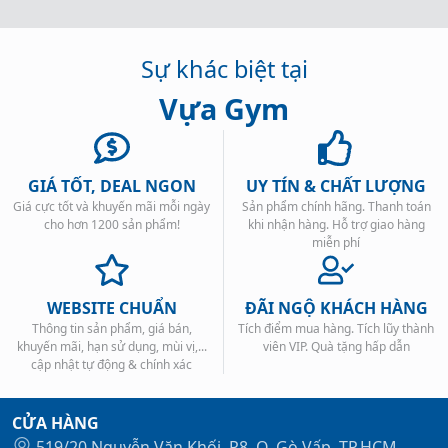
Sự khác biệt tại
Vựa Gym
GIÁ TỐT, DEAL NGON
UY TÍN & CHẤT LƯỢNG
Giá cực tốt và khuyến mãi mỗi ngày
Sản phẩm chính hãng. Thanh toán
cho hơn 1200 sản phẩm!
khi nhận hàng. Hỗ trợ giao hàng
miễn phí
WEBSITE CHUẨN
ĐÃI NGỘ KHÁCH HÀNG
Thông tin sản phẩm, giá bán,
Tích điểm mua hàng. Tích lũy thành
khuyến mãi, hạn sử dụng, mùi vị,...
viên VIP. Quà tặng hấp dẫn
cập nhật tự động & chính xác
CỬA HÀNG
519/20 Nguyễn Văn Khối, P8, Q. Gò Vấp, TP.HCM