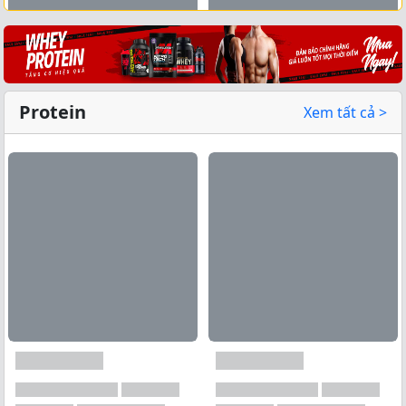
Xem tất cả →
Protein
Xem tất cả >