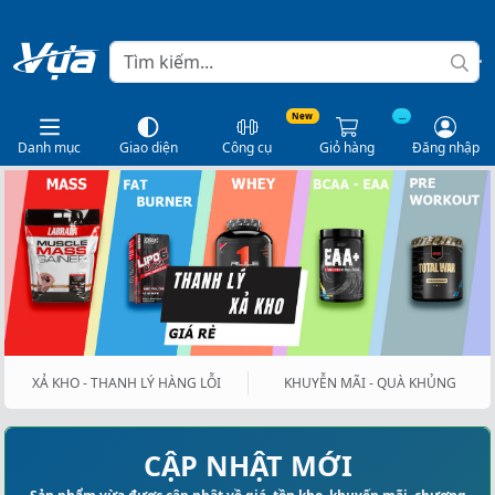
New
...
Danh mục
Giao diện
Công cụ
Giỏ hàng
Đăng nhập
XẢ KHO - THANH LÝ HÀNG LỖI
KHUYỄN MÃI - QUÀ KHỦNG
CẬP NHẬT MỚI