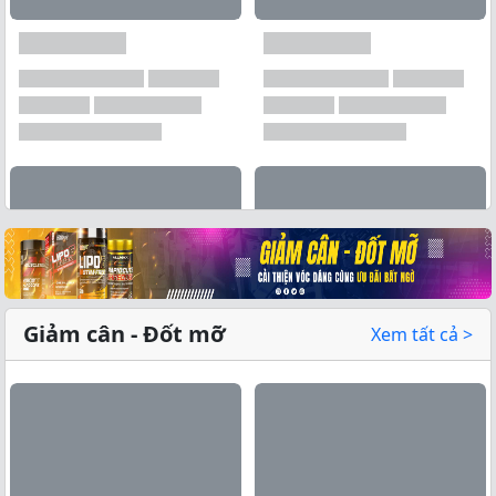
Xem tất cả →
Giảm cân - Đốt mỡ
Xem tất cả >
Xem tất cả →