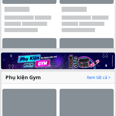
Phụ kiện Gym
Xem tất cả >
Xem tất cả →