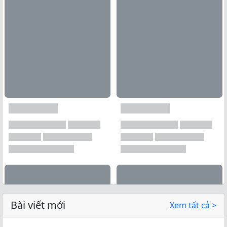
Bài viết mới
Xem tất cả >