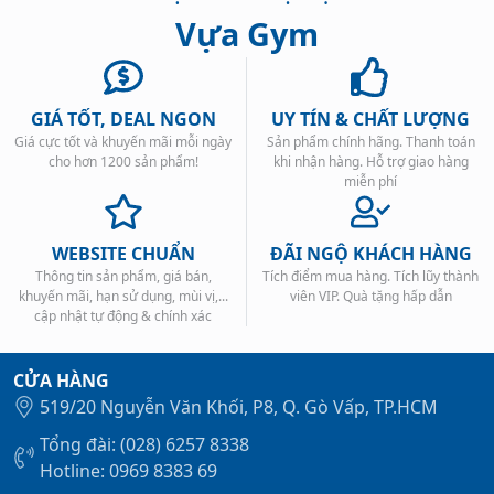
Vựa Gym
GIÁ TỐT, DEAL NGON
UY TÍN & CHẤT LƯỢNG
Giá cực tốt và khuyến mãi mỗi ngày
Sản phẩm chính hãng. Thanh toán
Xem tất cả →
cho hơn 1200 sản phẩm!
khi nhận hàng. Hỗ trợ giao hàng
miễn phí
WEBSITE CHUẨN
ĐÃI NGỘ KHÁCH HÀNG
Thông tin sản phẩm, giá bán,
Tích điểm mua hàng. Tích lũy thành
khuyến mãi, hạn sử dụng, mùi vị,...
viên VIP. Quà tặng hấp dẫn
cập nhật tự động & chính xác
CỬA HÀNG
519/20 Nguyễn Văn Khối, P8, Q. Gò Vấp, TP.HCM
Tổng đài: (028) 6257 8338
Hotline: 0969 8383 69