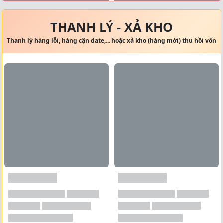
Xem tất cả →
THANH LÝ - XẢ KHO
Thanh lý hàng lỗi, hàng cận date,... hoặc xả kho (hàng mới) thu hồi vốn