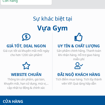
gốc 
hiện 
Còn hàng
là: 
tại 
265.000₫.
là: 
Sự khác biệt tại
180.000₫.
Vựa Gym
GIÁ TỐT, DEAL NGON
UY TÍN & CHẤT LƯỢNG
Giá cực tốt và khuyến mãi mỗi ngày
Sản phẩm chính hãng. Thanh toán
cho hơn 1200 sản phẩm!
khi nhận hàng. Hỗ trợ giao hàng
miễn phí
WEBSITE CHUẨN
ĐÃI NGỘ KHÁCH HÀNG
Thông tin sản phẩm, giá bán,
Tích điểm mua hàng. Tích lũy thành
khuyến mãi, hạn sử dụng, mùi vị,...
viên VIP. Quà tặng hấp dẫn
cập nhật tự động & chính xác
CỬA HÀNG