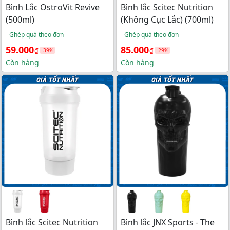
Bình Lắc OstroVit Revive
Bình lắc Scitec Nutrition
(500ml)
(Không Cục Lắc) (700ml)
Ghép quà theo đơn
Ghép quà theo đơn
Giá 
Giá 
Giá 
Giá 
59.000
85.000
₫
₫
-39%
-29%
gốc 
hiện 
gốc 
hiện 
Còn hàng
Còn hàng
là: 
tại 
là: 
tại 
96.000₫.
là: 
120.000₫.
là: 
59.000₫.
85.000₫.
Bình lắc Scitec Nutrition
Bình lắc JNX Sports - The