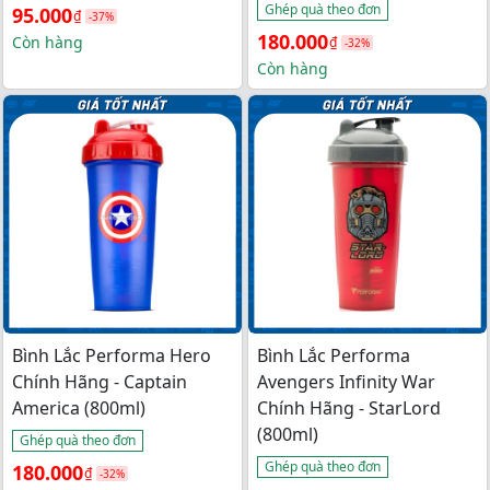
Ghép quà theo đơn
Giá 
Giá 
95.000
₫
-37%
Giá 
Giá 
180.000
gốc 
hiện 
Còn hàng
₫
-32%
gốc 
hiện 
Còn hàng
là: 
tại 
là: 
tại 
150.000₫.
là: 
265.000₫.
là: 
95.000₫.
180.000₫.
Bình Lắc Performa Hero
Bình Lắc Performa
Chính Hãng - Captain
Avengers Infinity War
America (800ml)
Chính Hãng - StarLord
(800ml)
Ghép quà theo đơn
Ghép quà theo đơn
Giá 
Giá 
180.000
₫
-32%