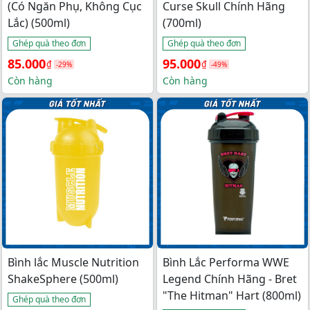
(Có Ngăn Phụ, Không Cục
Curse Skull Chính Hãng
Lắc) (500ml)
(700ml)
Ghép quà theo đơn
Ghép quà theo đơn
Giá 
Giá 
Giá 
Giá 
85.000
95.000
₫
₫
-29%
-49%
gốc 
hiện 
gốc 
hiện 
Còn hàng
Còn hàng
là: 
tại 
là: 
tại 
120.000₫.
là: 
186.000₫.
là: 
85.000₫.
95.000₫.
Bình lắc Muscle Nutrition
Bình Lắc Performa WWE
ShakeSphere (500ml)
Legend Chính Hãng - Bret
"The Hitman" Hart (800ml)
Ghép quà theo đơn