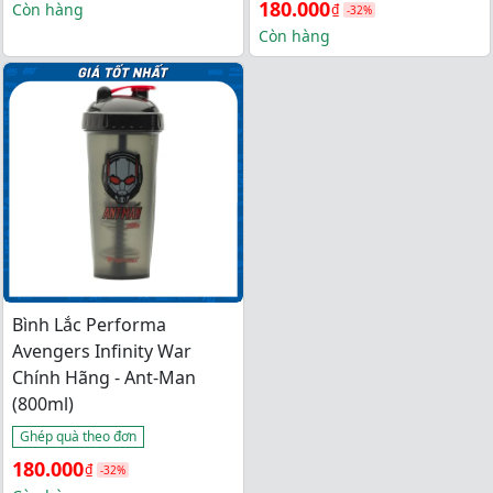
Giá 
Giá 
180.000
gốc 
hiện 
Còn hàng
₫
-32%
gốc 
hiện 
Còn hàng
là: 
tại 
là: 
tại 
265.000₫.
là: 
265.000₫.
là: 
180.000₫.
180.000₫.
Bình Lắc Performa
Avengers Infinity War
Chính Hãng - Ant-Man
(800ml)
Ghép quà theo đơn
Giá 
Giá 
180.000
₫
-32%