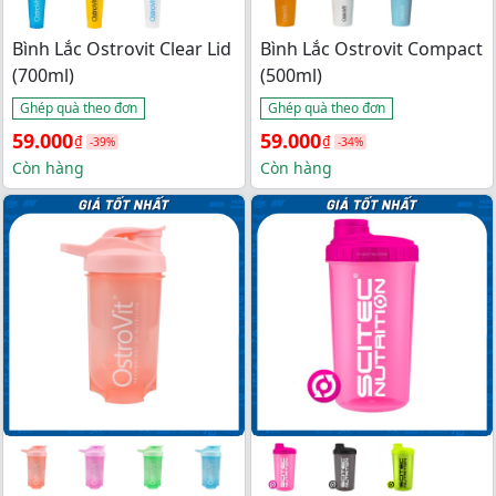
Bình Lắc Ostrovit Clear Lid
Bình Lắc Ostrovit Compact
(700ml)
(500ml)
Ghép quà theo đơn
Ghép quà theo đơn
Giá 
Giá 
Giá 
Giá 
59.000
59.000
₫
₫
-39%
-34%
gốc 
hiện 
gốc 
hiện 
Còn hàng
Còn hàng
là: 
tại 
là: 
tại 
96.000₫.
là: 
90.000₫.
là: 
59.000₫.
59.000₫.