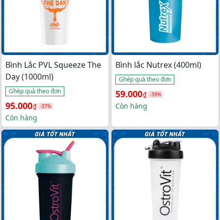
Bình Lắc PVL Squeeze The
Bình lắc Nutrex (400ml)
Day (1000ml)
Ghép quà theo đơn
Ghép quà theo đơn
Giá 
Giá 
59.000
₫
-39%
Giá 
Giá 
95.000
gốc 
hiện 
Còn hàng
₫
-37%
gốc 
hiện 
Còn hàng
là: 
tại 
là: 
tại 
96.000₫.
là: 
150.000₫.
là: 
59.000₫.
95.000₫.