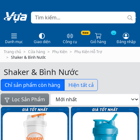
New
...
Danh mục
Giao diện
Công cụ
Giỏ hàng
Đăng nhập
Trang chủ
Cửa hàng
Phụ Kiện
Phụ Kiện Hỗ Trợ
Shaker & Bình Nước
Shaker & Bình Nước
Chỉ sản phẩm còn hàng
Hiện tất cả
Lọc Sản Phẩm