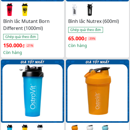
Bình lắc Mutant Born
Bình lắc Nutrex (600ml)
Different (1000ml)
Ghép quà theo đơn
Ghép quà theo đơn
Giá 
Giá 
65.000
₫
-39%
Giá 
Giá 
150.000
gốc 
hiện 
Còn hàng
₫
-21%
gốc 
hiện 
Còn hàng
là: 
tại 
là: 
tại 
107.000₫.
là: 
190.000₫.
là: 
65.000₫.
150.000₫.