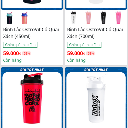
Bình Lắc OstroVit Có Quai
Bình Lắc OstroVit Có Quai
Xách (450ml)
Xách (700ml)
Ghép quà theo đơn
Ghép quà theo đơn
Giá 
Giá 
Giá 
Giá 
59.000
59.000
₫
₫
-38%
-39%
gốc 
hiện 
gốc 
hiện 
Còn hàng
Còn hàng
là: 
tại 
là: 
tại 
95.000₫.
là: 
96.000₫.
là: 
59.000₫.
59.000₫.