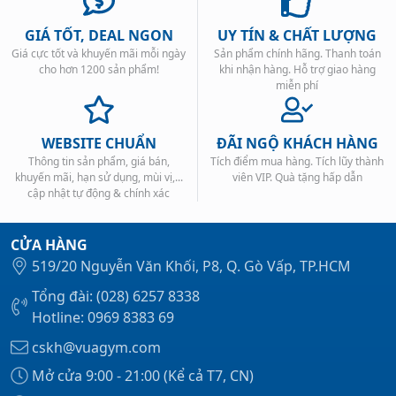
GIÁ TỐT, DEAL NGON
UY TÍN & CHẤT LƯỢNG
Giá cực tốt và khuyến mãi mỗi ngày
Sản phẩm chính hãng. Thanh toán
cho hơn 1200 sản phẩm!
khi nhận hàng. Hỗ trợ giao hàng
miễn phí
WEBSITE CHUẨN
ĐÃI NGỘ KHÁCH HÀNG
Thông tin sản phẩm, giá bán,
Tích điểm mua hàng. Tích lũy thành
khuyến mãi, hạn sử dụng, mùi vị,...
viên VIP. Quà tặng hấp dẫn
cập nhật tự động & chính xác
CỬA HÀNG
519/20 Nguyễn Văn Khối, P8, Q. Gò Vấp, TP.HCM
Tổng đài: (028) 6257 8338
Hotline: 0969 8383 69
cskh@vuagym.com
Mở cửa 9:00 - 21:00 (Kể cả T7, CN)