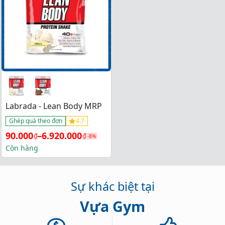
Labrada - Lean Body MRP
Ghép quà theo đơn
4.7
Khoảng 
90.000
–
6.920.000
₫
₫
-8%
giá: 
Còn hàng
từ 
90.000₫ 
Sự khác biệt tại
đến 
Vựa Gym
6.920.000₫