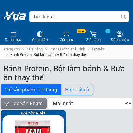
New
...
Danh mục
Giao diện
Công cụ
Giỏ hàng
Đăng nhập
Trang chủ
Cửa hàng
Dinh Dưỡng Thể Hình
Protein
Bánh Protein, Bột làm bánh & Bữa ăn thay thế
Bánh Protein, Bột làm bánh & Bữa
ăn thay thế
Chỉ sản phẩm còn hàng
Hiện tất cả
Lọc Sản Phẩm