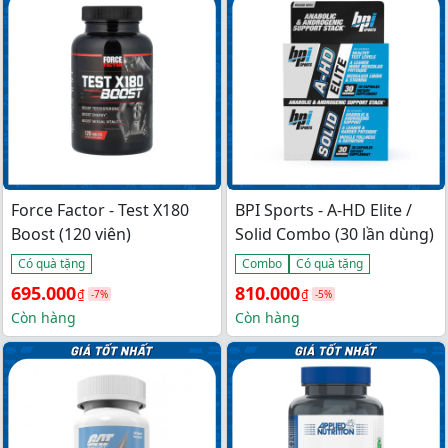
900.000₫.
là: 
550.000₫.
là: 
720.000₫.
460.000₫.
Force Factor - Test X180
BPI Sports - A-HD Elite /
Boost (120 viên)
Solid Combo (30 lần dùng)
Có quà tặng
Combo
Có quà tặng
Giá 
Giá 
Giá 
Giá 
695.000
810.000
₫
₫
-7%
-5%
gốc 
hiện 
gốc 
hiện 
Còn hàng
Còn hàng
là: 
tại 
là: 
tại 
750.000₫.
là: 
850.000₫.
là: 
695.000₫.
810.000₫.