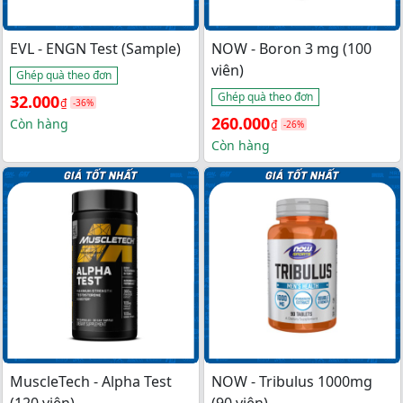
EVL - ENGN Test (Sample)
NOW - Boron 3 mg (100
viên)
Ghép quà theo đơn
Ghép quà theo đơn
Giá 
Giá 
32.000
₫
-36%
Giá 
Giá 
260.000
gốc 
hiện 
Còn hàng
₫
-26%
gốc 
hiện 
Còn hàng
là: 
tại 
là: 
tại 
50.000₫.
là: 
350.000₫.
là: 
32.000₫.
260.000₫.
MuscleTech - Alpha Test
NOW - Tribulus 1000mg