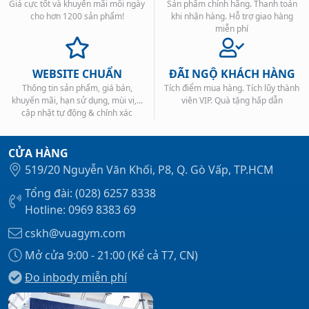
Giá cực tốt và khuyến mãi mỗi ngày
Sản phẩm chính hãng. Thanh toán
cho hơn 1200 sản phẩm!
khi nhận hàng. Hỗ trợ giao hàng
miễn phí
WEBSITE CHUẨN
ĐÃI NGỘ KHÁCH HÀNG
Thông tin sản phẩm, giá bán,
Tích điểm mua hàng. Tích lũy thành
khuyến mãi, hạn sử dụng, mùi vị,...
viên VIP. Quà tặng hấp dẫn
cập nhật tự động & chính xác
CỬA HÀNG
519/20 Nguyễn Văn Khối, P8, Q. Gò Vấp, TP.HCM
Tổng đài: (028) 6257 8338
Hotline: 0969 8383 69
cskh@vuagym.com
Mở cửa 9:00 - 21:00 (Kể cả T7, CN)
Đo inbody miễn phí