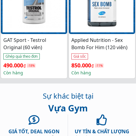
GAT Sport - Testrol
Applied Nutrition - Sex
Original (60 viên)
Bomb For Him (120 viên)
Ghép quà theo đơn
Giá sốc
Giá 
Giá 
Giá 
Giá 
490.000
850.000
₫
₫
-18%
-11%
gốc 
hiện 
gốc 
hiện 
Còn hàng
Còn hàng
là: 
tại 
là: 
tại 
600.000₫.
là: 
950.000₫.
là: 
Sự khác biệt tại
490.000₫.
850.000₫.
Vựa Gym
GIÁ TỐT, DEAL NGON
UY TÍN & CHẤT LƯỢNG