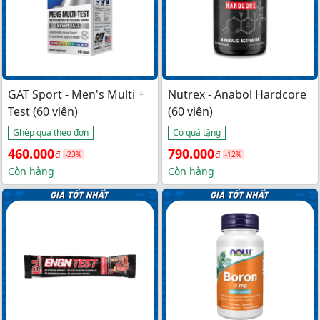
GAT Sport - Men's Multi +
Nutrex - Anabol Hardcore
Test (60 viên)
(60 viên)
Ghép quà theo đơn
Có quà tặng
Giá 
Giá 
Giá 
Giá 
460.000
790.000
₫
₫
-23%
-12%
gốc 
hiện 
gốc 
hiện 
Còn hàng
Còn hàng
là: 
tại 
là: 
tại 
600.000₫.
là: 
900.000₫.
là: 
460.000₫.
790.000₫.