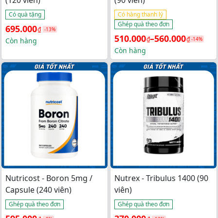
(120 viên)
(90 viên)
Có quà tặng
Có hàng thanh lý
Ghép quà theo đơn
Giá 
Giá 
695.000
₫
-13%
Khoảng 
510.000
–
560.000
₫
₫
gốc 
hiện 
-14%
Còn hàng
giá: 
Còn hàng
là: 
tại 
từ 
800.000₫.
là: 
510.000₫ 
695.000₫.
đến 
560.000₫
Nutricost - Boron 5mg /
Nutrex - Tribulus 1400 (90
Capsule (240 viên)
viên)
Ghép quà theo đơn
Ghép quà theo đơn