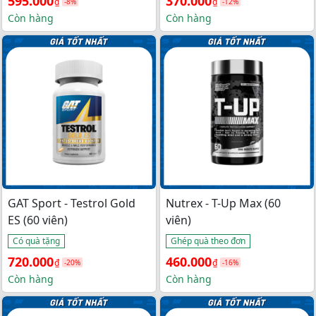
Giá 
Giá 
Giá 
Giá 
595.000
370.000
₫
₫
-8%
-12%
gốc 
hiện 
gốc 
hiện 
Còn hàng
Còn hàng
là: 
tại 
là: 
tại 
650.000₫.
là: 
420.000₫.
là: 
595.000₫.
370.000₫.
GAT Sport - Testrol Gold
Nutrex - T-Up Max (60
ES (60 viên)
viên)
Có quà tặng
Ghép quà theo đơn
Giá 
Giá 
Giá 
Giá 
720.000
460.000
₫
₫
-20%
-16%
gốc 
hiện 
gốc 
hiện 
Còn hàng
Còn hàng
là: 
tại 
là: 
tại 