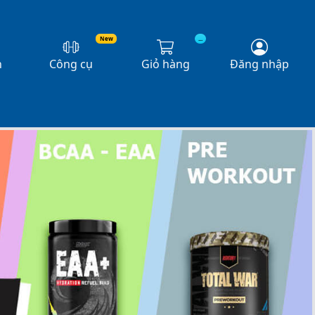
New
...
n
Công cụ
Giỏ hàng
Đăng nhập