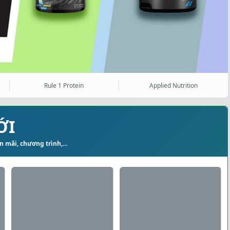
Rule 1 Protein
Applied Nutrition
ỚI
 mãi, chương trình,...