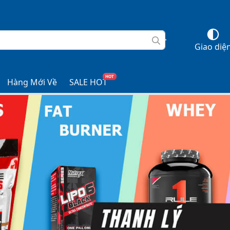
Giao diệ
HOT
Hàng Mới Về
SALE HOT