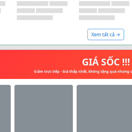
Xem tất cả →
GIÁ SỐC !!!
Giảm trực tiếp - Giá thấp nhất, không tặng quà nhưng 