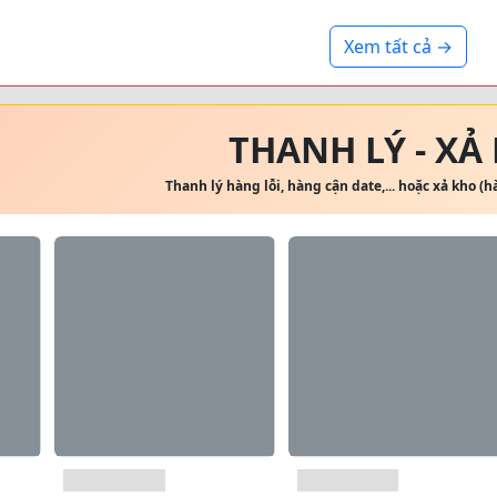
Xem tất cả →
THANH LÝ - XẢ
Thanh lý hàng lỗi, hàng cận date,... hoặc xả kho (