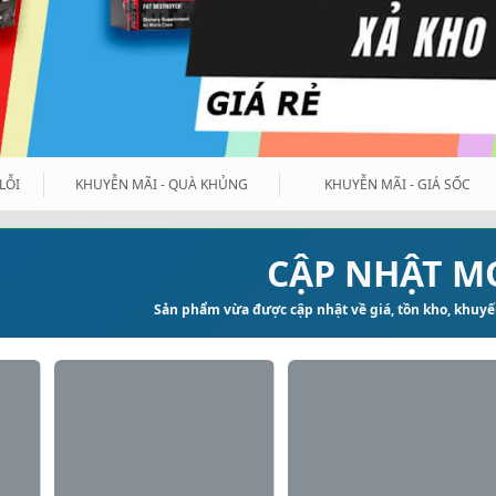
LỖI
KHUYỄN MÃI - QUÀ KHỦNG
KHUYỄN MÃI - GIÁ SỐC
CẬP NHẬT M
Sản phẩm vừa được cập nhật về giá, tồn kho, khuyến