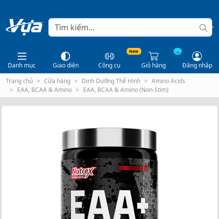
New
...
Danh mục
Giao diện
Công cụ
Giỏ hàng
Đăng nhập
Trang chủ
Cửa hàng
Dinh Dưỡng Thể Hình
Amino Acids
EAA, BCAA & Amino
EAA, BCAA & Amino (Non-Stim)