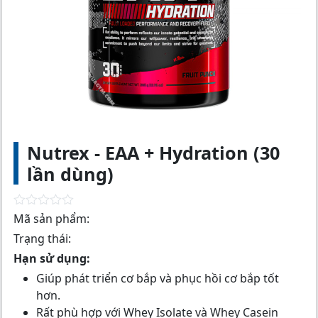
Nutrex - EAA + Hydration (30
lần dùng)
R
Mã sản phẩm:
a
Trạng thái:
t
e
Hạn sử dụng:
d
0
Giúp phát triển cơ bắp và phục hồi cơ bắp tốt
o
hơn.
u
t
Rất phù hợp với Whey Isolate và Whey Casein