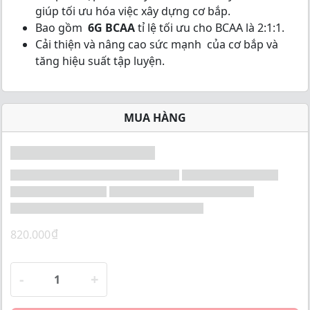
o
giúp tối ưu hóa việc xây dựng cơ bắp.
f
5
Bao gồm
6G BCAA
tỉ lệ tối ưu cho BCAA là 2:1:1.
Cải thiện và nâng cao sức mạnh của cơ bắp và
tăng hiệu suất tập luyện.
MUA HÀNG
₫
820.000
-
+