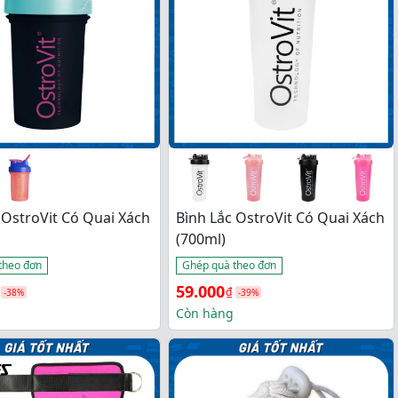
 OstroVit Có Quai Xách
Bình Lắc OstroVit Có Quai Xách
(700ml)
theo đơn
Ghép quà theo đơn
Giá 
Giá 
59.000
₫
-38%
-39%
gốc 
hiện 
Còn hàng
là: 
tại 
.
96.000₫.
là: 
.
59.000₫.