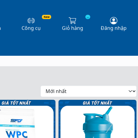
New
...
n
Công cụ
Giỏ hàng
Đăng nhập