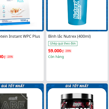
otein Instant WPC Plus
Bình lắc Nutrex (400ml)
Ghép quà theo đơn
Giá 
Giá 
59.000
₫
-39%
00
gốc 
hiện 
Còn hàng
₫
-20%
là: 
tại 
96.000₫.
là: 
00₫.
59.000₫.
00₫.