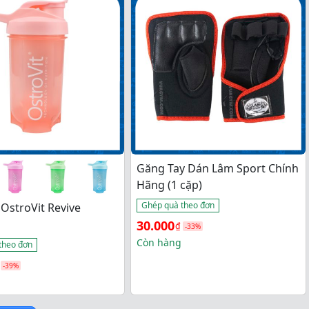
65.000₫.
Găng Tay Dán Lâm Sport Chính
Hãng (1 cặp)
Ghép quà theo đơn
 OstroVit Revive
Giá 
Giá 
30.000
₫
-33%
gốc 
hiện 
Còn hàng
theo đơn
là: 
tại 
-39%
45.000₫.
là: 
30.000₫.