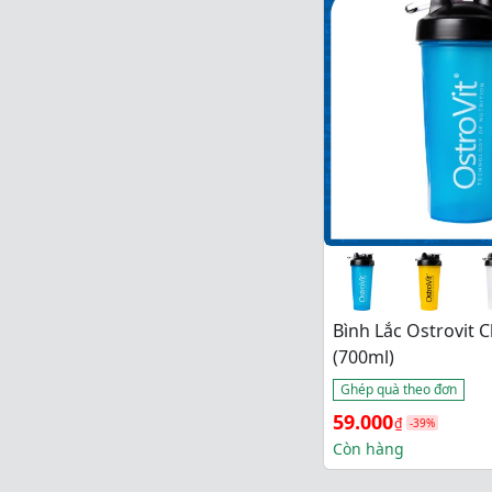
Bình Lắc Ostrovit C
(700ml)
Ghép quà theo đơn
Giá 
Giá 
59.000
₫
-39%
gốc 
hiện 
Còn hàng
là: 
tại 