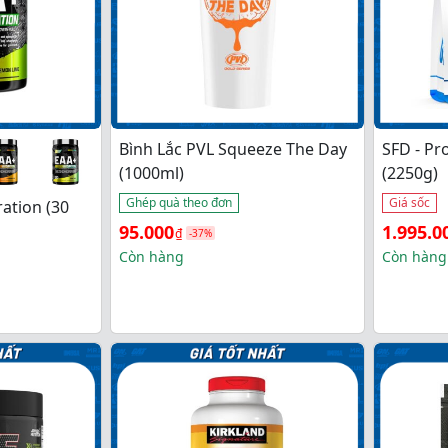
Bình Lắc PVL Squeeze The Day
SFD - Pr
(1000ml)
(2250g)
Ghép quà theo đơn
Giá sốc
ration (30
Giá 
Giá 
Giá 
Giá 
95.000
1.995.0
₫
-37%
gốc 
hiện 
gốc 
hiện 
Còn hàng
Còn hàng
là: 
tại 
là: 
tại 
150.000₫.
là: 
2.500.0
là: 
95.000₫.
1.995.0