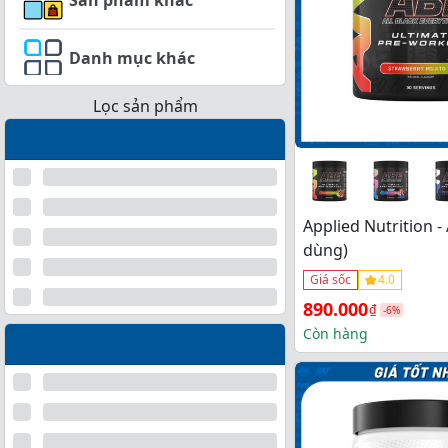
Danh mục khác
Lọc sản phẩm
Applied Nutrition -
dùng)
Giá sốc
4.0
Giá 
Giá 
890.000
₫
-6%
gốc 
hiện 
Còn hàng
là: 
tại 
950.000₫.
là: 
890.000₫.