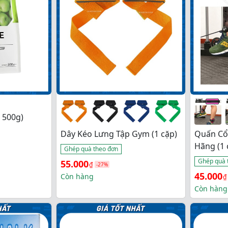
2.120.000₫
 500g)
Dây Kéo Lưng Tập Gym (1 cặp)
Quấn Cổ
Hãng (1 
Ghép quà theo đơn
Ghép quà 
Giá 
Giá 
55.000
₫
-27%
Giá 
Giá 
45.000
gốc 
hiện 
Còn hàng
₫
gốc 
hiện 
Còn hàng
là: 
tại 
là: 
tại 
75.000₫.
là: 
76.000₫
là: 
55.000₫.