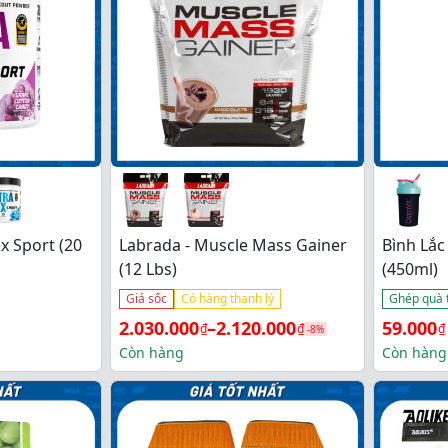
ex Sport (20
Labrada - Muscle Mass Gainer
Bình Lắc
(12 Lbs)
(450ml)
Giá sốc
Có hàng thanh lý
Ghép quà 
Khoảng 
Giá 
Giá 
2.030.000
–
2.120.000
59.000
₫
₫
₫
-8%
giá: 
gốc 
hiện 
Còn hàng
Còn hàng
từ 
là: 
tại 
2.030.000₫ 
95.000₫
là: 
đến 
59.000₫