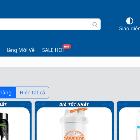
Giao diệ
HOT
Hàng Mới Về
SALE HOT
 hàng
Hiện tất cả