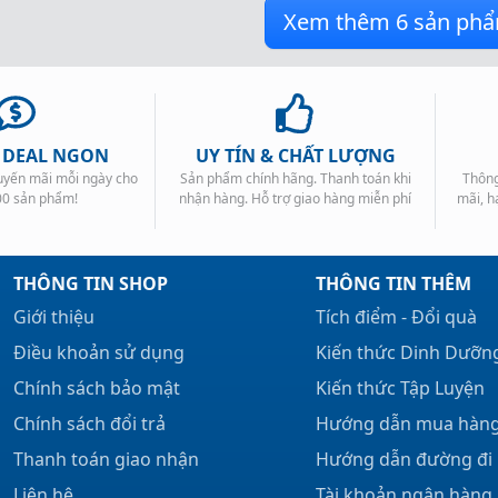
90.000₫.
là: 
96.000₫
là: 
Xem thêm
6
sản ph
59.000₫.
59.000₫
, DEAL NGON
UY TÍN & CHẤT LƯỢNG
huyến mãi mỗi ngày cho
Sản phẩm chính hãng. Thanh toán khi
Thông
00 sản phẩm!
nhận hàng. Hỗ trợ giao hàng miễn phí
mãi, h
THÔNG TIN SHOP
THÔNG TIN THÊM
Giới thiệu
Tích điểm - Đổi quà
Điều khoản sử dụng
Kiến thức Dinh Dưỡn
Chính sách bảo mật
Kiến thức Tập Luyện
Chính sách đổi trả
Hướng dẫn mua hàn
Thanh toán giao nhận
Hướng dẫn đường đi
Liên hệ
Tài khoản ngân hàng