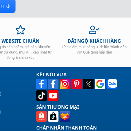
.
ẩm
.
WEBSITE CHUẨN
ĐÃI NGỘ KHÁCH HÀNG
 tin sản phẩm, giá bán, khuyến
Tích điểm mua hàng. Tích lũy thành viên
ạn sử dụng, mùi vị,... cập nhật tự
VIP. Quà tặng hấp dẫn
động & chính xác
KẾT NỐI VỰA
g
SÀN THƯƠNG MẠI
g
CHẤP NHẬN THANH TOÁN