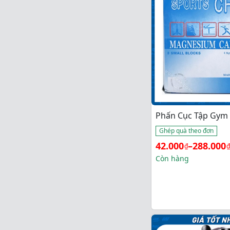
Phấn Cục Tập Gym 
Ghép quà theo đơn
Khoảng 
42.000
–
288.000
₫
₫
giá: 
Còn hàng
từ 
42.000₫ 
đến 
288.000₫