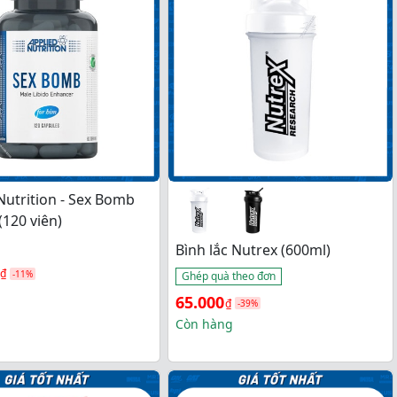
.
Nutrition - Sex Bomb
(120 viên)
Bình lắc Nutrex (600ml)
₫
-11%
Ghép quà theo đơn
Giá 
Giá 
65.000
₫
-39%
gốc 
hiện 
Còn hàng
₫.
là: 
tại 
₫.
107.000₫.
là: 