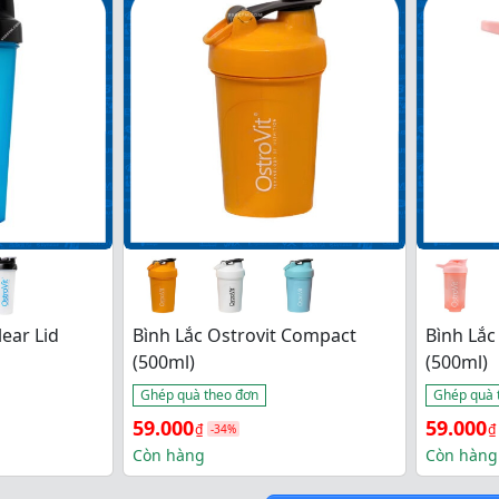
55.000₫.
lear Lid
Bình Lắc Ostrovit Compact
Bình Lắc
(500ml)
(500ml)
Ghép quà theo đơn
Ghép quà 
Giá 
Giá 
Giá 
Giá 
59.000
59.000
₫
₫
-34%
gốc 
hiện 
gốc 
hiện 
Còn hàng
Còn hàng
là: 
tại 
là: 
tại 