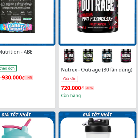
Nutrition - ABE
theo đơn
Nutrex - Outrage (30 lần dùng)
 
–
930.000
₫
-14%
Giá sốc
Giá 
Giá 
720.000
₫
-10%
gốc 
hiện 
Còn hàng
là: 
tại 
800.000₫.
là: 
0₫
720.000₫.