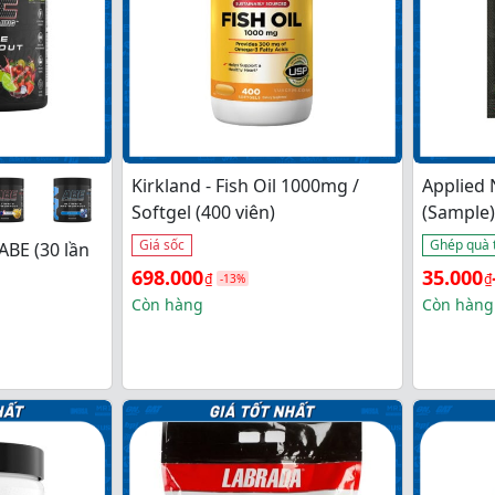
Kirkland - Fish Oil 1000mg /
Applied 
Softgel (400 viên)
(Sample)
Giá sốc
Ghép quà 
 ABE (30 lần
Giá 
Giá 
Khoảng
698.000
35.000
₫
₫
-13%
gốc 
hiện 
giá: 
Còn hàng
Còn hàng
là: 
tại 
từ 
800.000₫.
là: 
35.000₫ 
698.000₫.
đến 
930.00