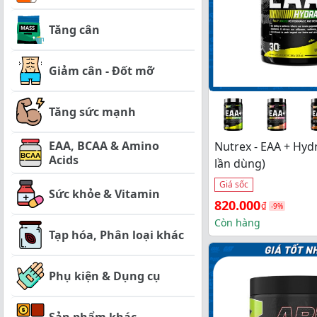
Tăng cân
Giảm cân - Đốt mỡ
Tăng sức mạnh
EAA, BCAA & Amino
Nutrex - EAA + Hyd
Acids
lần dùng)
Giá sốc
Sức khỏe & Vitamin
Giá 
Giá 
820.000
₫
-9%
gốc 
hiện 
Còn hàng
Tạp hóa, Phân loại khác
là: 
tại 
900.000₫.
là: 
Phụ kiện & Dụng cụ
820.000₫.
Sản phẩm khác