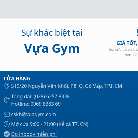
96.000₫.
là: 
59.000₫.
Sự khác biệt tại
Vựa Gym
GIÁ TỐT
Giá cực tốt và k
hơn 12
CỬA HÀNG
519/20 Nguyễn Văn Khối, P8, Q. Gò Vấp, TP.HCM
Tổng đài: (028) 6257 8338
Hotline: 0969 8383 69
cskh@vuagym.com
Mở cửa 9:00 - 21:00 (Kể cả T7, CN)
Đo inbody miễn phí