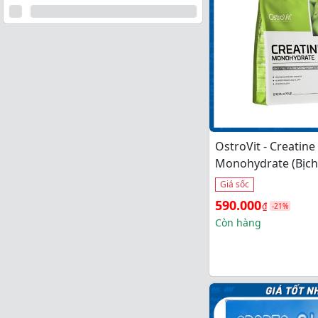
OstroVit - Creatine
Monohydrate (Bịch
Giá sốc
Giá 
Giá 
590.000
₫
-21%
gốc 
hiện 
Còn hàng
là: 
tại 
750.000₫.
là: 
590.000₫.