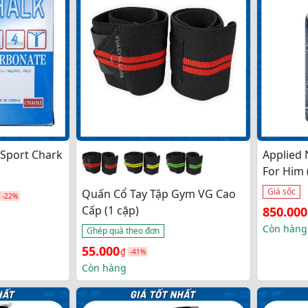
45.000₫
Sport Chark
Applied 
For Him 
Giá sốc
Quấn Cổ Tay Tập Gym VG Cao
-22%
Giá 
Giá 
Cấp (1 cặp)
850.000
gốc 
hiện 
Còn hàng
Ghép quà theo đơn
là: 
tại 
Giá 
Giá 
55.000
₫
-41%
950.000
là: 
gốc 
hiện 
Còn hàng
850.000
là: 
tại 
94.000₫.
là: 