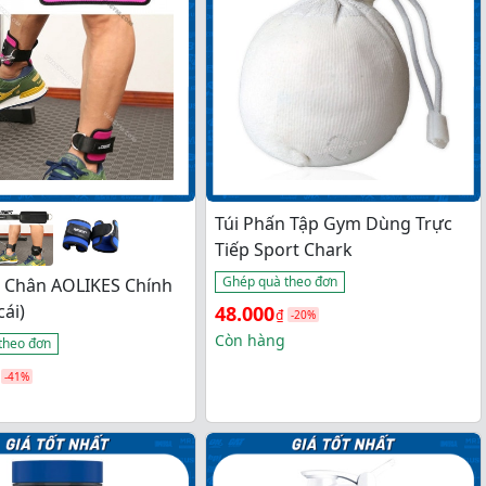
Túi Phấn Tập Gym Dùng Trực
Tiếp Sport Chark
Ghép quà theo đơn
 Chân AOLIKES Chính
Giá 
Giá 
cái)
48.000
₫
-20%
gốc 
hiện 
Còn hàng
theo đơn
là: 
tại 
-41%
60.000₫.
là: 
48.000₫.
.