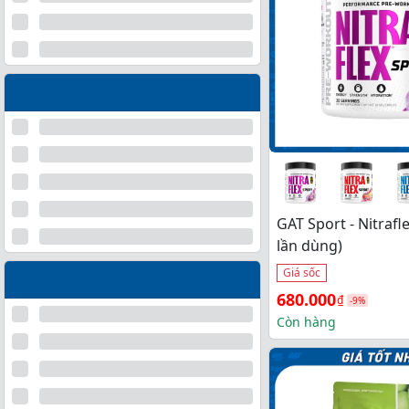
GAT Sport - Nitrafl
lần dùng)
Giá sốc
Giá 
Giá 
680.000
₫
-9%
gốc 
hiện 
Còn hàng
là: 
tại 
750.000₫.
là: 
680.000₫.