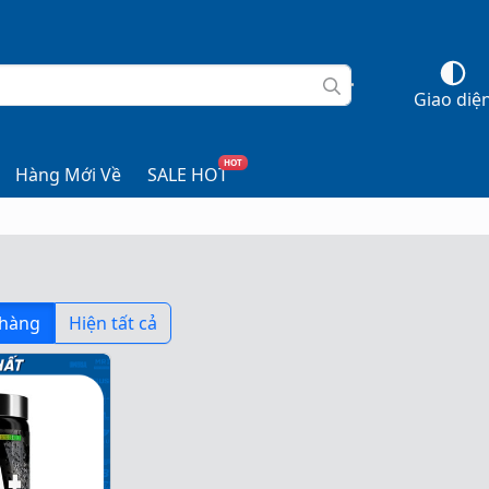
Giao diệ
HOT
Hàng Mới Về
SALE HOT
 hàng
Hiện tất cả