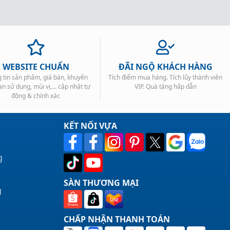
WEBSITE CHUẨN
ĐÃI NGỘ KHÁCH HÀNG
 tin sản phẩm, giá bán, khuyến
Tích điểm mua hàng. Tích lũy thành viên
ạn sử dụng, mùi vị,... cập nhật tự
VIP. Quà tặng hấp dẫn
động & chính xác
KẾT NỐI VỰA
g
SÀN THƯƠNG MẠI
g
CHẤP NHẬN THANH TOÁN