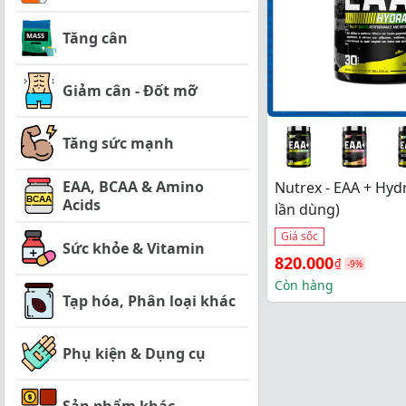
Tăng cân
Giảm cân - Đốt mỡ
Tăng sức mạnh
EAA, BCAA & Amino
Nutrex - EAA + Hyd
Acids
lần dùng)
Giá sốc
Sức khỏe & Vitamin
Giá 
Giá 
820.000
₫
-9%
gốc 
hiện 
Còn hàng
Tạp hóa, Phân loại khác
là: 
tại 
900.000₫.
là: 
Phụ kiện & Dụng cụ
820.000₫.
Sản phẩm khác