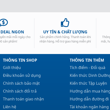
, DEAL NGON
UY TÍN & CHẤT LƯỢNG
huyến mãi mỗi ngày cho
Sản phẩm chính hãng. Thanh toán khi
Thông
00 sản phẩm!
nhận hàng. Hỗ trợ giao hàng miễn phí
mãi, h
THÔNG TIN SHOP
THÔNG TIN THÊM
Giới thiệu
Tích điểm - Đổi quà
Điều khoản sử dụng
Kiến thức Dinh Dưỡn
Chính sách bảo mật
Kiến thức Tập Luyện
Chính sách đổi trả
Hướng dẫn mua hàn
Thanh toán giao nhận
Hướng dẫn đường đi
Liên hệ
Tài khoản ngân hàng