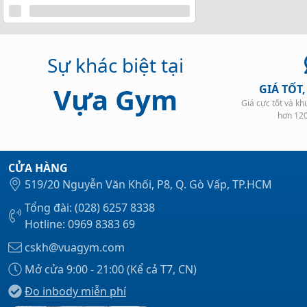
Sự khác biệt tại
Vựa Gym
GIÁ TỐT
Giá cực tốt và k
hơn 12
CỬA HÀNG
519/20 Nguyễn Văn Khối, P8, Q. Gò Vấp, TP.HCM
Tổng đài: (028) 6257 8338
Hotline: 0969 8383 69
cskh@vuagym.com
Mở cửa 9:00 - 21:00 (Kể cả T7, CN)
Đo inbody miễn phí