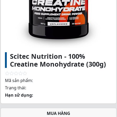
Scitec Nutrition - 100%
Creatine Monohydrate (300g)
R
Mã sản phẩm:
a
Trạng thái:
t
e
Hạn sử dụng:
d
0
o
u
MUA HÀNG
t