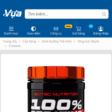
New
...
Danh mục
Giao diện
Công cụ
Giỏ hàng
Đăng nhập
Trang chủ
Cửa hàng
Dinh Dưỡng Thể Hình
Tăng Sức Mạnh
Creatine