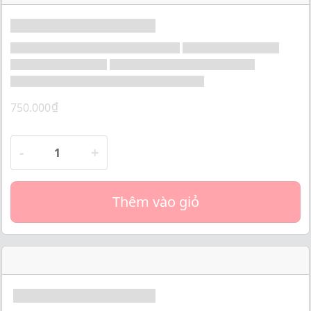
o
f
5
₫
750.000
-
+
Thêm vào giỏ