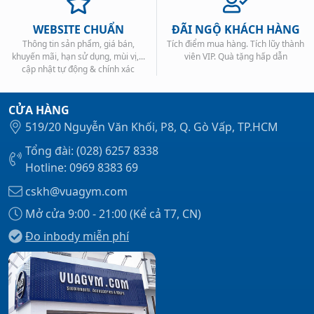
WEBSITE CHUẨN
ĐÃI NGỘ KHÁCH HÀNG
Thông tin sản phẩm, giá bán,
Tích điểm mua hàng. Tích lũy thành
khuyến mãi, hạn sử dụng, mùi vị,...
viên VIP. Quà tặng hấp dẫn
cập nhật tự động & chính xác
CỬA HÀNG
519/20 Nguyễn Văn Khối, P8, Q. Gò Vấp, TP.HCM
Tổng đài: (028) 6257 8338
Hotline: 0969 8383 69
cskh@vuagym.com
Mở cửa 9:00 - 21:00 (Kể cả T7, CN)
Đo inbody miễn phí