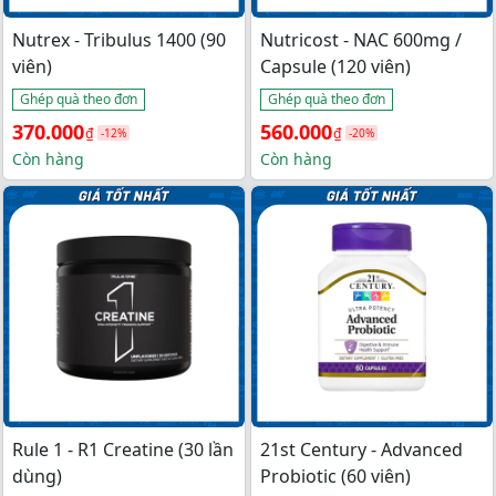
Nutrex - Tribulus 1400 (90
Nutricost - NAC 600mg /
viên)
Capsule (120 viên)
Ghép quà theo đơn
Ghép quà theo đơn
Giá 
Giá 
Giá 
Giá 
370.000
560.000
₫
₫
-12%
-20%
gốc 
hiện 
gốc 
hiện 
Còn hàng
Còn hàng
là: 
tại 
là: 
tại 
420.000₫.
là: 
700.000₫.
là: 
370.000₫.
560.000₫.
Rule 1 - R1 Creatine (30 lần
21st Century - Advanced
dùng)
Probiotic (60 viên)