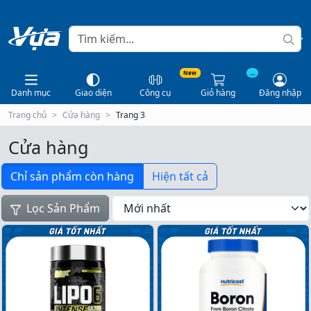
New
...
Danh mục
Giao diện
Công cụ
Giỏ hàng
Đăng nhập
Trang chủ
Cửa hàng
Trang 3
Cửa hàng
Chỉ sản phẩm còn hàng
Hiện tất cả
Lọc Sản Phẩm