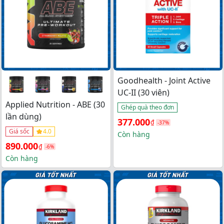
Goodhealth - Joint Active
UC-II (30 viên)
Applied Nutrition - ABE (30
Ghép quà theo đơn
lần dùng)
Giá 
Giá 
377.000
₫
-37%
Giá sốc
4.0
gốc 
hiện 
Còn hàng
Giá 
Giá 
890.000
₫
là: 
tại 
-6%
gốc 
hiện 
Còn hàng
600.000₫.
là: 
là: 
tại 
377.000₫.
950.000₫.
là: 
890.000₫.