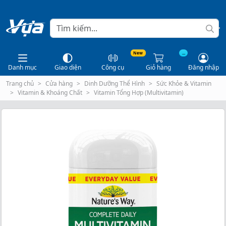
New
...
Danh mục
Giao diện
Công cụ
Giỏ hàng
Đăng nhập
Trang chủ
Cửa hàng
Dinh Dưỡng Thể Hình
Sức Khỏe & Vitamin
Vitamin & Khoáng Chất
Vitamin Tổng Hợp (Multivitamin)