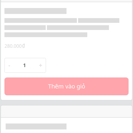
o
f
5
₫
280.000
-
+
Thêm vào giỏ