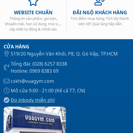
WEBSITE CHUẨN
ĐÃI NGỘ KHÁCH HÀNG
Thông tin sản phẩm, giá bán,
Tích điểm mua hàng. Tích lũy thành
khuyến mãi, hạn sử dụng, mùi vị,...
viên VIP. Quà tặng hấp dẫn
cập nhật tự động & chính xác
CỬA HÀNG
519/20 Nguyễn Văn Khối, P8, Q. Gò Vấp, TP.HCM
Tổng đài: (028) 6257 8338
Hotline: 0969 8383 69
cskh@vuagym.com
Mở cửa 9:00 - 21:00 (Kể cả T7, CN)
Đo inbody miễn phí