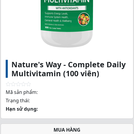
Nature's Way - Complete Daily
Multivitamin (100 viên)
R
Mã sản phẩm:
a
Trạng thái:
t
e
Hạn sử dụng:
d
0
o
u
MUA HÀNG
t