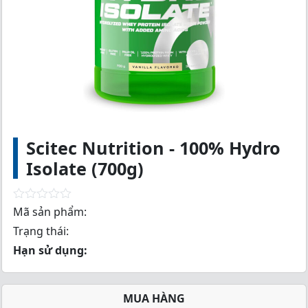
Scitec Nutrition - 100% Hydro
Isolate (700g)
R
Mã sản phẩm:
a
Trạng thái:
t
e
Hạn sử dụng:
d
0
o
u
MUA HÀNG
t