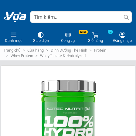
New
...
Danh mục
Giao diện
Công cụ
Giỏ hàng
Đăng nhập
Trang chủ
Cửa hàng
Dinh Dưỡng Thể Hình
Protein
Whey Protein
Whey Isolate & Hydrolyzed