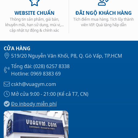
WEBSITE CHUẨN
ĐÃI NGỘ KHÁCH HÀNG
Thông tin sản phẩm, giá bán,
Tích điểm mua hàng. Tích lũy thành
khuyến mãi, hạn sử dụng, mùi vị,...
viên VIP. Quà tặng hấp dẫn
cập nhật tự động & chính xác
CỬA HÀNG
519/20 Nguyễn Văn Khối, P8, Q. Gò Vấp, TP.HCM
Tổng đài: (028) 6257 8338
Hotline: 0969 8383 69
cskh@vuagym.com
Mở cửa 9:00 - 21:00 (Kể cả T7, CN)
Đo inbody miễn phí