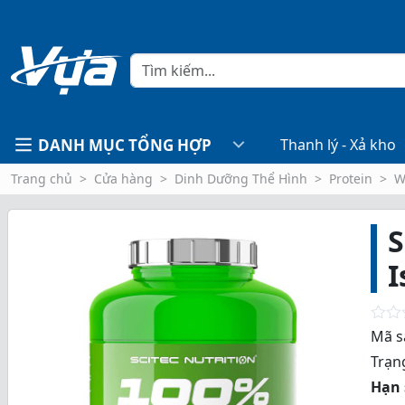
DANH MỤC TỔNG HỢP
Thanh lý - Xả kho
Trang chủ
Cửa hàng
Dinh Dưỡng Thể Hình
Protein
W
S
I
R
Mã s
a
Trạng
t
e
Hạn 
d
0