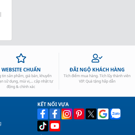
WEBSITE CHUẨN
ĐÃI NGỘ KHÁCH HÀNG
 tin sản phẩm, giá bán, khuyến
Tích điểm mua hàng. Tích lũy thành viên
ạn sử dụng, mùi vị,... cập nhật tự
VIP. Quà tặng hấp dẫn
động & chính xác
KẾT NỐI VỰA
g