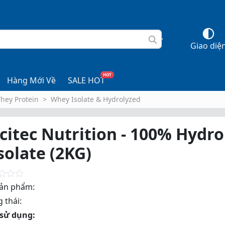
Giao diệ
HOT
Hàng Mới Về
SALE HOT
hey Protein
Whey Isolate & Hydrolyzed
citec Nutrition - 100% Hydro
solate (2KG)
ản phẩm:
 thái:
sử dụng: