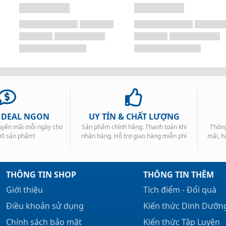
, DEAL NGON
UY TÍN & CHẤT LƯỢNG
huyến mãi mỗi ngày cho
Sản phẩm chính hãng. Thanh toán khi
Thông
00 sản phẩm!
nhận hàng. Hỗ trợ giao hàng miễn phí
mãi, h
THÔNG TIN SHOP
THÔNG TIN THÊM
Giới thiệu
Tích điểm - Đổi quà
Điều khoản sử dụng
Kiến thức Dinh Dưỡn
Chính sách bảo mật
Kiến thức Tập Luyện