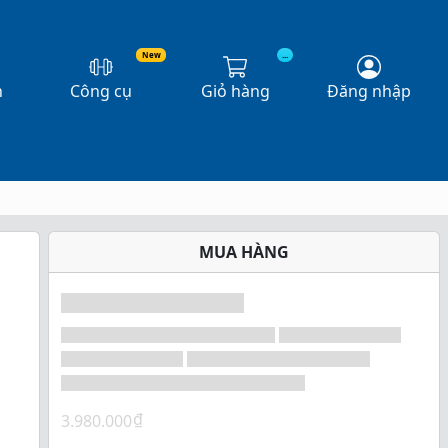
New
...
n
Công cụ
Giỏ hàng
Đăng nhập
MUA HÀNG
₫
3.980.000