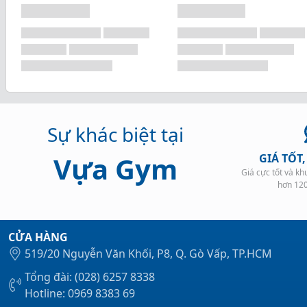
Sự khác biệt tại
Vựa Gym
GIÁ TỐT
Giá cực tốt và k
hơn 12
CỬA HÀNG
519/20 Nguyễn Văn Khối, P8, Q. Gò Vấp, TP.HCM
Tổng đài: (028) 6257 8338
Hotline: 0969 8383 69