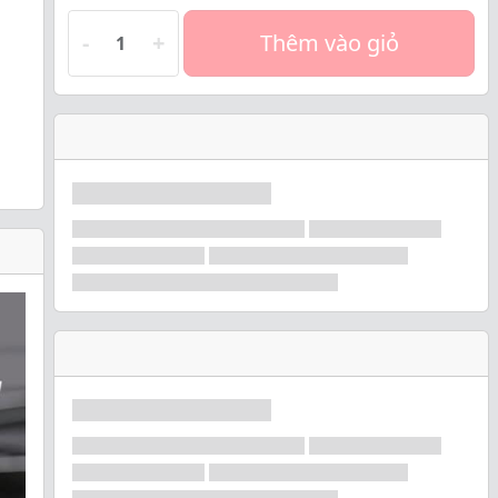
-
+
Thêm vào giỏ