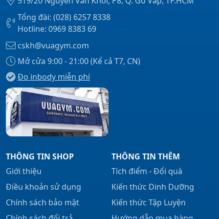
519/20 Nguyễn Văn Khối, P8, Q. Gò Vấp, TP.HCM
Tổng đài: (028) 6257 8338
Hotline: 0969 8383 69
cskh@vuagym.com
Mở cửa 9:00 - 21:00 (Kể cả T7, CN)
Đo inbody miễn phí
THÔNG TIN SHOP
THÔNG TIN THÊM
Giới thiệu
Tích điểm - Đổi quà
Điều khoản sử dụng
Kiến thức Dinh Dưỡng
Chính sách bảo mật
Kiến thức Tập Luyện
Chính sách đổi trả
Hướng dẫn mua hàng