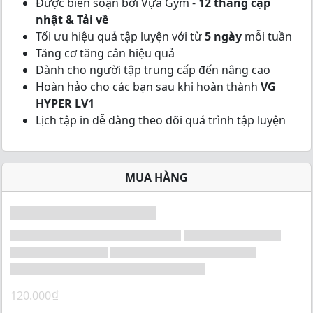
Được biên soạn bởi Vựa Gym -
12 tháng cập
o
nhật & Tải về
f
5
Tối ưu hiệu quả tập luyện với từ
5 ngày
mỗi tuần
Tăng cơ tăng cân hiệu quả
Dành cho người tập trung cấp đến nâng cao
Hoàn hảo cho các bạn sau khi hoàn thành
VG
HYPER LV1
Lịch tập in dễ dàng theo dõi quá trình tập luyện
MUA HÀNG
₫
120.000