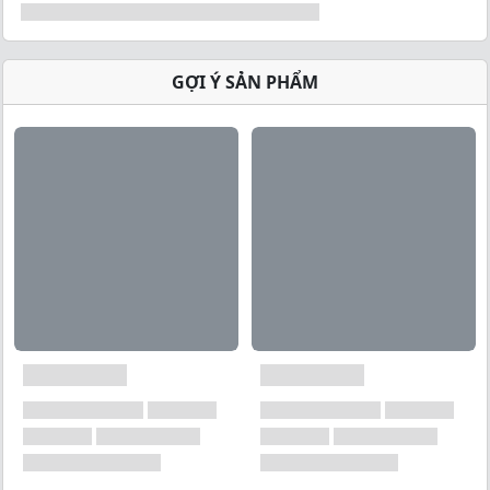
bạn vừa mới hoàn thành
VG
HYPER LV1
, bạn nên
bắt đầu với Giai đoạn 1.
Nếu bạn là người tập lâu năm (nâng cao), mình
GỢI Ý SẢN PHẨM
khuyên bạn nên bắt đầu ở giai đoạn 2 sau đó tiến
lên giai đoạn 3.
Bạn cũng sẽ nhận được bảng lịch tập thu gọn để
theo dõi sự tiến bộ của bản thân.
VG-HYPER LV2
không đơn thuần chỉ là một
Program (Lịch tập), mình hướng dẫn cho các bạn
hiểu hơn về các định nghĩa chuyên sâu, mỗi bài
tập đều được kèm Video hướng dẫn (Youtube)