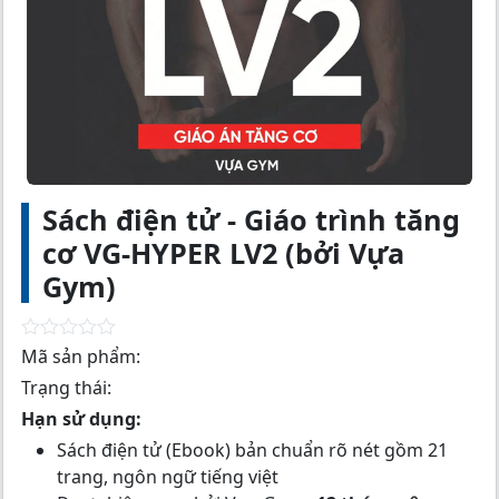
Sách điện tử - Giáo trình tăng
cơ VG-HYPER LV2 (bởi Vựa
Gym)
R
Mã sản phẩm:
a
Trạng thái:
t
e
Hạn sử dụng:
d
0
Sách điện tử (Ebook) bản chuẩn rõ nét gồm 21
o
trang, ngôn ngữ tiếng việt
u
t