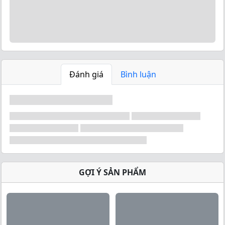
các axit amin cần thiết cho cơ bắp và tăng cường hiệu
suất tập luyện.
Tính năng và lợi ích của BCAA
Hyper Clear
BCAA Hyper Clear có nhiều tính năng và lợi ích quan
trọng trong việc tăng cường cơ bắp và hiệu suất tập
Đánh giá
Bình luận
luyện. Dưới đây là một số tính năng và lợi ích chính
của sản phẩm:
Cung cấp axit amin cần thiết cho
cơ bắp
BCAA Hyper Clear cung cấp các axit amin cần thiết cho
cơ bắp, bao gồm Leucine, Isoleucine và Valine. Các
axit amin này giúp tăng cường sự tạo ra protein và sự
GỢI Ý SẢN PHẨM
phục hồi cơ bắp sau tập luyện, từ đó giúp xây dựng và
duy trì cơ bắp một cách hiệu quả.
Giảm thiểu sự hủy hoại cơ bắp
Sản phẩm giúp giảm thiểu sự hủy hoại cơ bắp trong