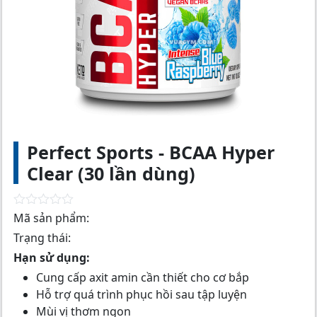
Perfect Sports - BCAA Hyper
Clear (30 lần dùng)
R
Mã sản phẩm:
a
Trạng thái:
t
e
Hạn sử dụng:
d
0
Cung cấp axit amin cần thiết cho cơ bắp
o
Hỗ trợ quá trình phục hồi sau tập luyện
u
t
Mùi vị thơm ngon