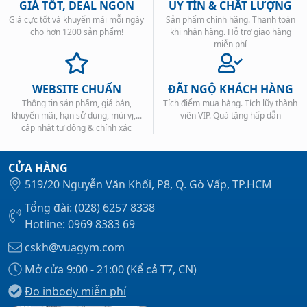
Tăng cường năng lượng và sự tập
GIÁ TỐT, DEAL NGON
UY TÍN & CHẤT LƯỢNG
trung
Giá cực tốt và khuyến mãi mỗi ngày
Sản phẩm chính hãng. Thanh toán
cho hơn 1200 sản phẩm!
khi nhận hàng. Hỗ trợ giao hàng
miễn phí
BCAA Hyper Clear tăng cường năng lượng và sự tập
trung trong quá trình tập luyện. Sản phẩm giúp cung
cấp năng lượng cho cơ bắp và tăng cường khả năng
WEBSITE CHUẨN
ĐÃI NGỘ KHÁCH HÀNG
tập trung, giúp bạn có thể tập luyện một cách hiệu
Thông tin sản phẩm, giá bán,
Tích điểm mua hàng. Tích lũy thành
quả và duy trì động lực trong suốt quá trình tập
khuyến mãi, hạn sử dụng, mùi vị,...
viên VIP. Quà tặng hấp dẫn
luyện.
cập nhật tự động & chính xác
Hỗ trợ quá trình phục hồi sau tập
luyện
CỬA HÀNG
519/20 Nguyễn Văn Khối, P8, Q. Gò Vấp, TP.HCM
Sản phẩm giúp hỗ trợ quá trình phục hồi cơ bắp sau
tập luyện. BCAA Hyper Clear giúp giảm sự đau nhức
Tổng đài: (028) 6257 8338
cơ bắp và tăng cường quá trình phục hồi, giúp cơ thể
Hotline: 0969 8383 69
nhanh chóng hồi phục sau những buổi tập mệt mỏi.
cskh@vuagym.com
Mở cửa 9:00 - 21:00 (Kể cả T7, CN)
Đo inbody miễn phí