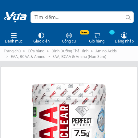
New
...
Danh mục
Giao diện
Công cụ
Giỏ hàng
Đăng nhập
Trang chủ
Cửa hàng
Dinh Dưỡng Thể Hình
Amino Acids
EAA, BCAA & Amino
EAA, BCAA & Amino (Non-Stim)