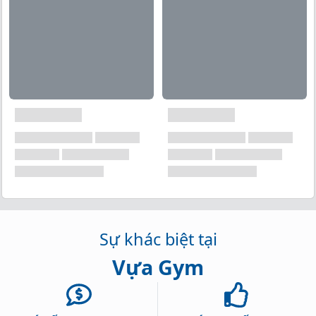
quá trình tập luyện. BCAA Hyper Clear cung cấp axit
amin cho cơ bắp, giúp giảm sự suy giảm cơ bắp và
hạn chế sự thoái hóa cơ bắp sau những buổi tập mệt
mỏi.
Sự khác biệt tại
Vựa Gym