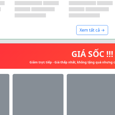
Xem tất cả →
GIÁ SỐC !!!
Giảm trực tiếp - Giá thấp nhất, không tặng quà nhưng 