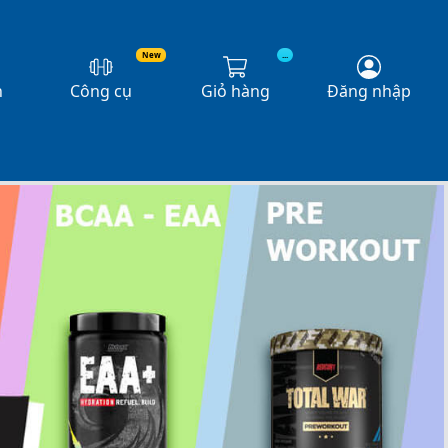
New
...
n
Công cụ
Giỏ hàng
Đăng nhập