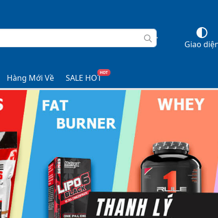
Giao diệ
HOT
Hàng Mới Về
SALE HOT