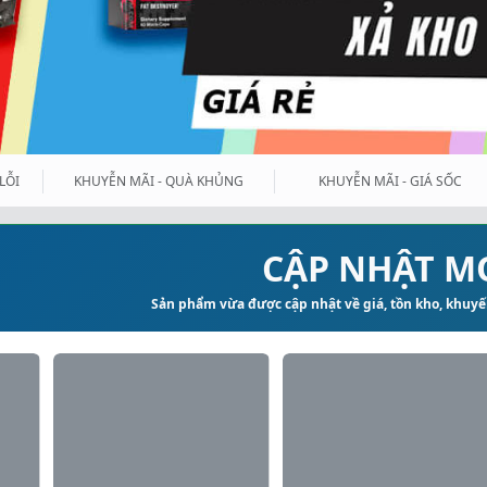
LỖI
KHUYỄN MÃI - QUÀ KHỦNG
KHUYỄN MÃI - GIÁ SỐC
CẬP NHẬT M
Sản phẩm vừa được cập nhật về giá, tồn kho, khuyến