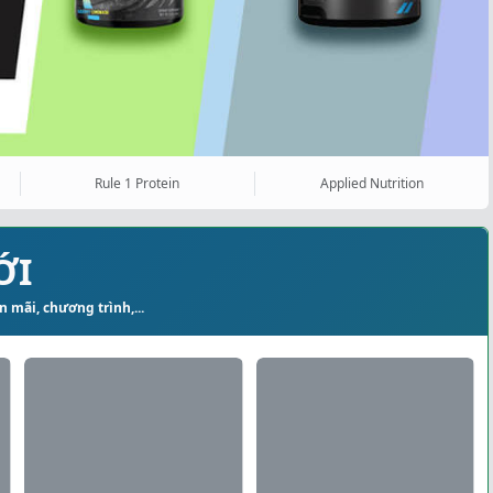
Rule 1 Protein
Applied Nutrition
ỚI
 mãi, chương trình,...