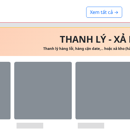
Xem tất cả →
THANH LÝ - XẢ
Thanh lý hàng lỗi, hàng cận date,... hoặc xả kho (