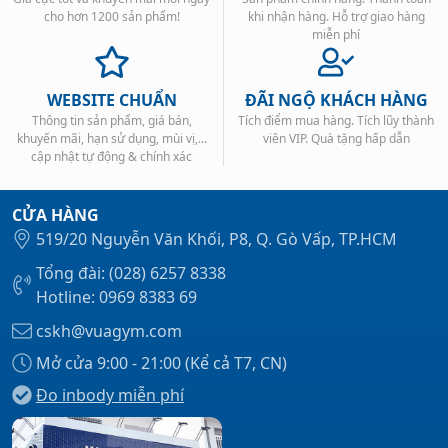
cho hơn 1200 sản phẩm!
khi nhận hàng. Hỗ trợ giao hàng
miễn phí
WEBSITE CHUẨN
ĐÃI NGỘ KHÁCH HÀNG
Thông tin sản phẩm, giá bán,
Tích điểm mua hàng. Tích lũy thành
khuyến mãi, hạn sử dụng, mùi vị,...
viên VIP. Quà tặng hấp dẫn
cập nhật tự động & chính xác
CỬA HÀNG
519/20 Nguyễn Văn Khối, P8, Q. Gò Vấp, TP.HCM
Tổng đài: (028) 6257 8338
Hotline: 0969 8383 69
cskh@vuagym.com
Mở cửa 9:00 - 21:00 (Kể cả T7, CN)
Đo inbody miễn phí