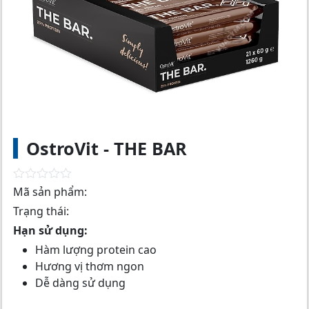
OstroVit - THE BAR
R
Mã sản phẩm:
a
Trạng thái:
t
e
Hạn sử dụng:
d
0
Hàm lượng protein cao
o
Hương vị thơm ngon
u
t
Dễ dàng sử dụng
o
f