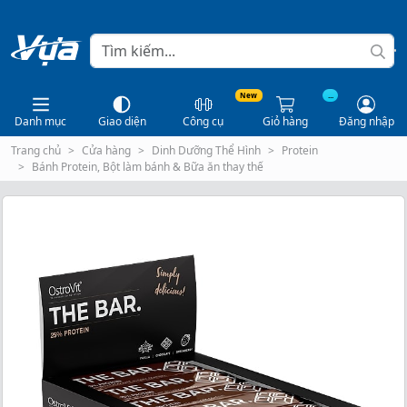
New
...
Danh mục
Giao diện
Công cụ
Giỏ hàng
Đăng nhập
Trang chủ
Cửa hàng
Dinh Dưỡng Thể Hình
Protein
Bánh Protein, Bột làm bánh & Bữa ăn thay thế