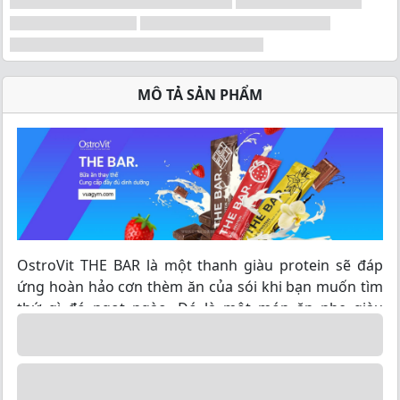
MÔ TẢ SẢN PHẨM
OstroVit THE BAR là một thanh giàu protein sẽ đáp
ứng hoàn hảo cơn thèm ăn của sói khi bạn muốn tìm
thứ gì đó ngọt ngào. Đó là một món ăn nhẹ giàu
protein tuyệt vời mà bạn có thể mang theo bất cứ nơi
nào bạn thích. Bỏ vào túi hoặc ba lô, để lúc rảnh rỗi
bạn có thể thưởng thức hương vị thơm ngon của nó.
OstroVit THE BAR. có sẵn trong ba phiên bản thơm