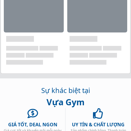
lượng calo của mình để lấp đầy lượng calo rỗng?
OstroVit THE BAR. nó không chỉ là một thiên tài về
hương vị, mà còn là một nguồn protein có giá trị.
Công ty OstroVit đã tạo ra một sản phẩm kết hợp
những người yêu thích đồ ăn nhẹ và những người
đam mê thể thao, nơi mà nguồn cung cấp protein cao
rất đáng mơ ước. Quên đi các bữa ăn vô bổ! Hãy sỡ
hữu OstroVit THE BAR trong tay và ăn nó . OstroVit
THE BAR. nó là một thay thế bữa ăn mà bạn ăn bất cứ
khi nào bạn muốn và bất cứ nơi nào bạn muốn!
Dành cho vận động viên và những người yêu
thích đồ ngọt
Sự khác biệt tại
Hàm lượng protein cao
Hương vị tuyệt vời
Vựa Gym
Thay thế một bữa ăn mọi nơi, mọi lúc!
GIÁ TỐT, DEAL NGON
UY TÍN & CHẤT LƯỢNG
Giá cực tốt và khuyến mãi mỗi ngày
Sản phẩm chính hãng. Thanh toán