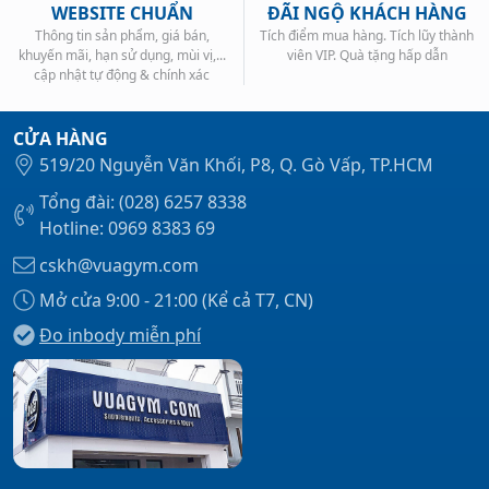
WEBSITE CHUẨN
ĐÃI NGỘ KHÁCH HÀNG
Thông tin sản phẩm, giá bán,
Tích điểm mua hàng. Tích lũy thành
khuyến mãi, hạn sử dụng, mùi vị,...
viên VIP. Quà tặng hấp dẫn
cập nhật tự động & chính xác
CỬA HÀNG
519/20 Nguyễn Văn Khối, P8, Q. Gò Vấp, TP.HCM
Tổng đài: (028) 6257 8338
Hotline: 0969 8383 69
cskh@vuagym.com
Mở cửa 9:00 - 21:00 (Kể cả T7, CN)
Đo inbody miễn phí