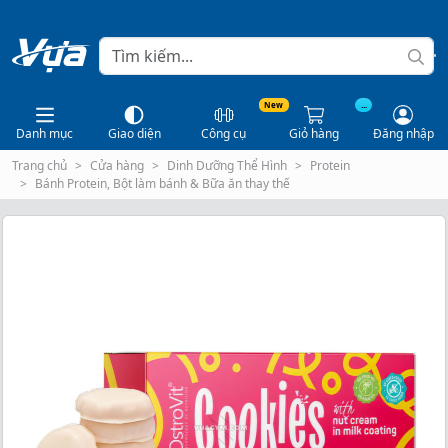
New
...
Danh mục
Giao diện
Công cụ
Giỏ hàng
Đăng nhập
Trang chủ
Cửa hàng
Dinh Dưỡng Thể Hình
Protein
Bánh Protein, Bột làm bánh & Bữa ăn thay thế