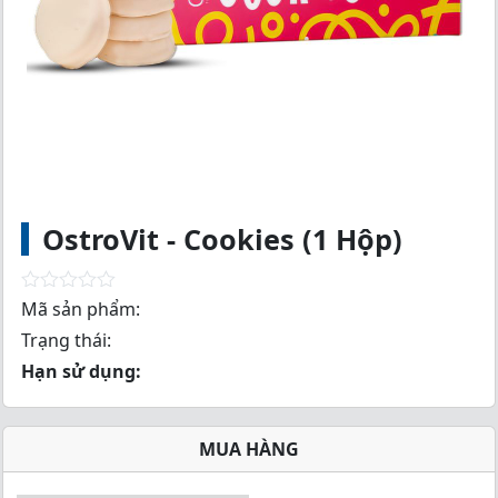
OstroVit - Cookies (1 Hộp)
R
Mã sản phẩm:
a
Trạng thái:
t
e
Hạn sử dụng:
d
0
o
u
MUA HÀNG
t
o
f