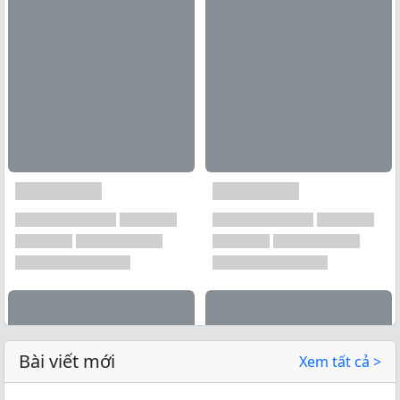
Bài viết mới
Xem tất cả >