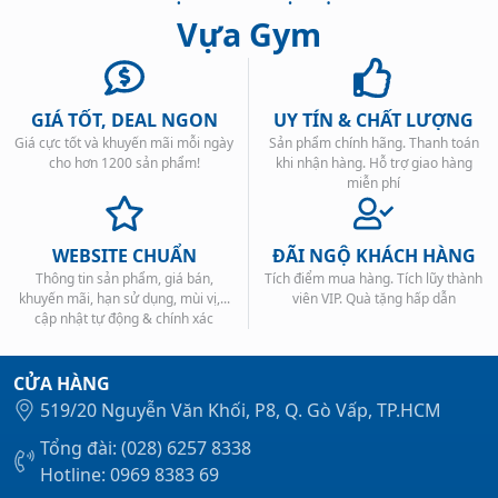
Vựa Gym
GIÁ TỐT, DEAL NGON
UY TÍN & CHẤT LƯỢNG
Giá cực tốt và khuyến mãi mỗi ngày
Sản phẩm chính hãng. Thanh toán
Xem tất cả →
cho hơn 1200 sản phẩm!
khi nhận hàng. Hỗ trợ giao hàng
miễn phí
WEBSITE CHUẨN
ĐÃI NGỘ KHÁCH HÀNG
Thông tin sản phẩm, giá bán,
Tích điểm mua hàng. Tích lũy thành
khuyến mãi, hạn sử dụng, mùi vị,...
viên VIP. Quà tặng hấp dẫn
cập nhật tự động & chính xác
CỬA HÀNG
519/20 Nguyễn Văn Khối, P8, Q. Gò Vấp, TP.HCM
Tổng đài: (028) 6257 8338
Hotline: 0969 8383 69