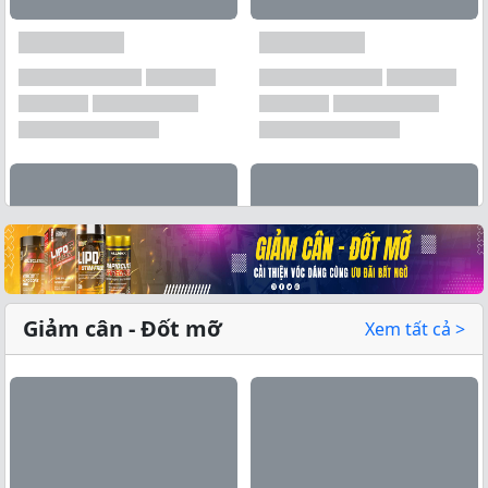
Xem tất cả →
Giảm cân - Đốt mỡ
Xem tất cả >
Xem tất cả →