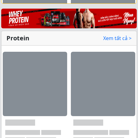
Xem tất cả →
Protein
Xem tất cả >