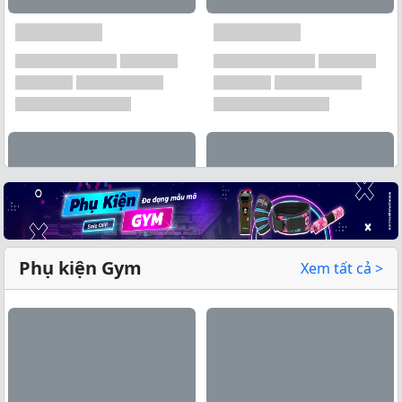
Phụ kiện Gym
Xem tất cả >
Xem tất cả →