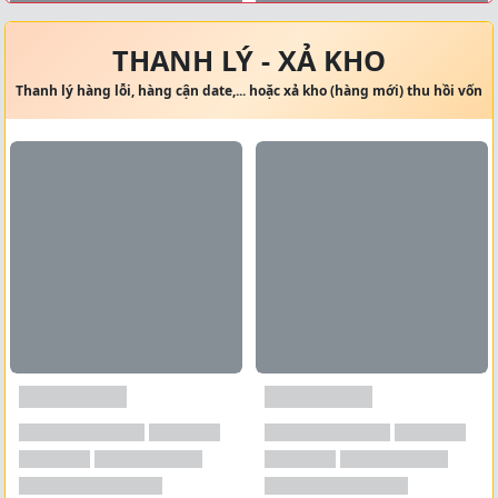
Xem tất cả →
THANH LÝ - XẢ KHO
Thanh lý hàng lỗi, hàng cận date,... hoặc xả kho (hàng mới) thu hồi vốn