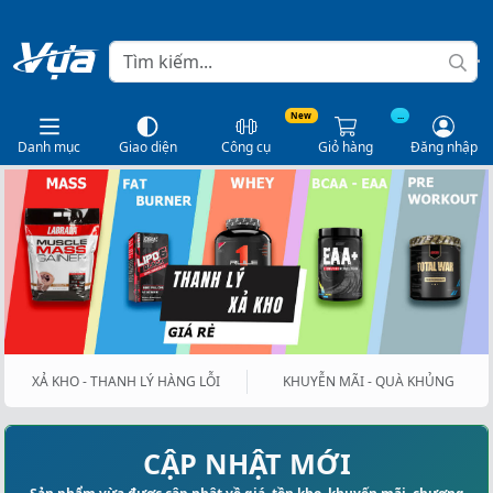
New
...
Danh mục
Giao diện
Công cụ
Giỏ hàng
Đăng nhập
XẢ KHO - THANH LÝ HÀNG LỖI
KHUYỄN MÃI - QUÀ KHỦNG
CẬP NHẬT MỚI