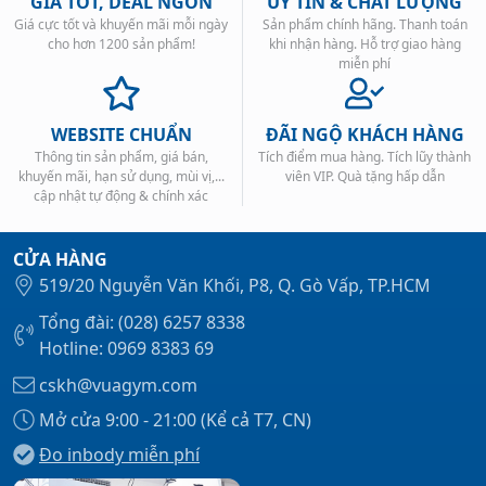
GIÁ TỐT, DEAL NGON
UY TÍN & CHẤT LƯỢNG
ăn như các loại bánh Protien Bar trên thị trường.
Giá cực tốt và khuyến mãi mỗi ngày
Sản phẩm chính hãng. Thanh toán
Nguồn Protein thay thế tốt cho người bận rộn, người
cho hơn 1200 sản phẩm!
khi nhận hàng. Hỗ trợ giao hàng
miễn phí
có chế độ dinh dưỡng khoa học. Vị ngon tuyệt vời khó
cưỡng.
WEBSITE CHUẨN
ĐÃI NGỘ KHÁCH HÀNG
Thông tin sản phẩm, giá bán,
Tích điểm mua hàng. Tích lũy thành
khuyến mãi, hạn sử dụng, mùi vị,...
viên VIP. Quà tặng hấp dẫn
cập nhật tự động & chính xác
CỬA HÀNG
519/20 Nguyễn Văn Khối, P8, Q. Gò Vấp, TP.HCM
Tổng đài: (028) 6257 8338
Hotline: 0969 8383 69
cskh@vuagym.com
Mở cửa 9:00 - 21:00 (Kể cả T7, CN)
Đo inbody miễn phí