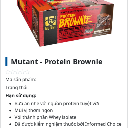
Mutant - Protein Brownie
R
Mã sản phẩm:
a
Trạng thái:
t
e
Hạn sử dụng:
d
0
Bữa ăn nhẹ với nguồn protein tuyệt vời
o
Mùi vị thơm ngon
u
t
Với thành phần Whey isolate
o
Đã được kiểm nghiệm thuốc bởi Informed Choice
f