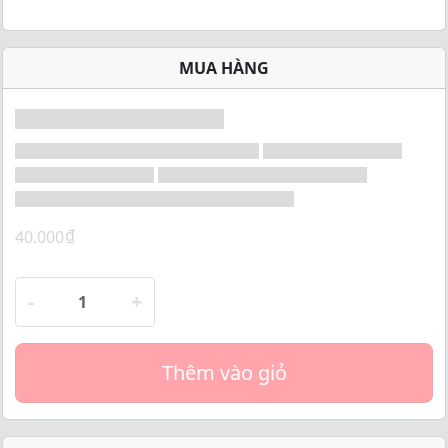
5
MUA HÀNG
₫
40.000
-
+
Thêm vào giỏ