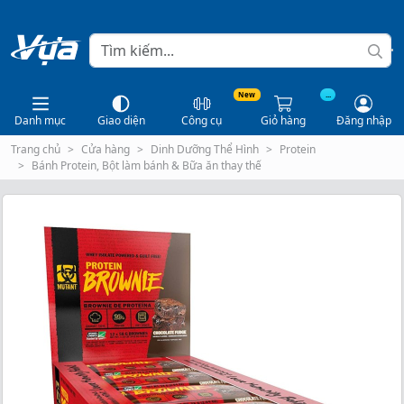
New
...
Danh mục
Giao diện
Công cụ
Giỏ hàng
Đăng nhập
Trang chủ
Cửa hàng
Dinh Dưỡng Thể Hình
Protein
Bánh Protein, Bột làm bánh & Bữa ăn thay thế