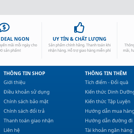
, DEAL NGON
UY TÍN & CHẤT LƯỢNG
huyến mãi mỗi ngày cho
Sản phẩm chính hãng. Thanh toán khi
Thông
00 sản phẩm!
nhận hàng. Hỗ trợ giao hàng miễn phí
mãi, h
THÔNG TIN SHOP
THÔNG TIN THÊM
Giới thiệu
Tích điểm - Đổi quà
Điều khoản sử dụng
Kiến thức Dinh Dưỡn
Chính sách bảo mật
Kiến thức Tập Luyện
Chính sách đổi trả
Hướng dẫn mua hàn
Thanh toán giao nhận
Hướng dẫn đường đi
Liên hệ
Tài khoản ngân hàng