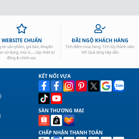
WEBSITE CHUẨN
ĐÃI NGỘ KHÁCH HÀNG
 tin sản phẩm, giá bán, khuyến
Tích điểm mua hàng. Tích lũy thành viên
ạn sử dụng, mùi vị,... cập nhật tự
VIP. Quà tặng hấp dẫn
động & chính xác
KẾT NỐI VỰA
g
SÀN THƯƠNG MẠI
g
CHẤP NHẬN THANH TOÁN