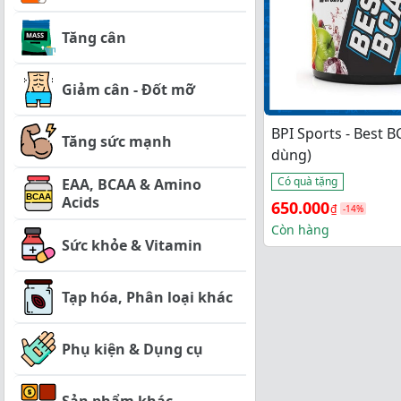
Tăng cân
Giảm cân - Đốt mỡ
BPI Sports - Best B
Tăng sức mạnh
dùng)
Có quà tặng
EAA, BCAA & Amino
Acids
Giá 
Giá 
650.000
₫
-14%
gốc 
hiện 
Còn hàng
Sức khỏe & Vitamin
là: 
tại 
760.000₫.
là: 
Tạp hóa, Phân loại khác
650.000₫.
Phụ kiện & Dụng cụ
Sản phẩm khác