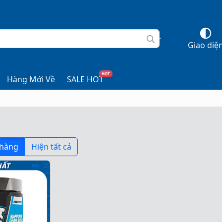
Giao diệ
HOT
Hàng Mới Về
SALE HOT
 hàng
Hiện tất cả