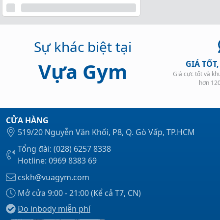
Sự khác biệt tại
Vựa Gym
GIÁ TỐT
Giá cực tốt và k
hơn 12
CỬA HÀNG
519/20 Nguyễn Văn Khối, P8, Q. Gò Vấp, TP.HCM
Tổng đài: (028) 6257 8338
Hotline: 0969 8383 69
cskh@vuagym.com
Mở cửa 9:00 - 21:00 (Kể cả T7, CN)
Đo inbody miễn phí