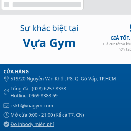
Sự khác biệt tại
Vựa Gym
GIÁ TỐT
Giá cực tốt và k
hơn 12
CỬA HÀNG
519/20 Nguyễn Văn Khối, P8, Q. Gò Vấp, TP.HCM
Tổng đài: (028) 6257 8338
Hotline: 0969 8383 69
cskh@vuagym.com
Mở cửa 9:00 - 21:00 (Kể cả T7, CN)
Đo inbody miễn phí