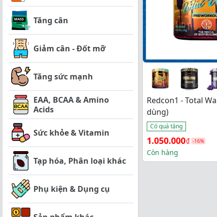
Tăng cân
Giảm cân - Đốt mỡ
Tăng sức mạnh
EAA, BCAA & Amino
Redcon1 - Total War
Acids
dùng)
Có quà tặng
Sức khỏe & Vitamin
Giá 
Giá 
1.050.000
₫
-16%
gốc 
hiện 
Còn hàng
Tạp hóa, Phân loại khác
là: 
tại 
1.250.000₫.
là: 
Phụ kiện & Dụng cụ
1.050.000₫.
Sản phẩm khác