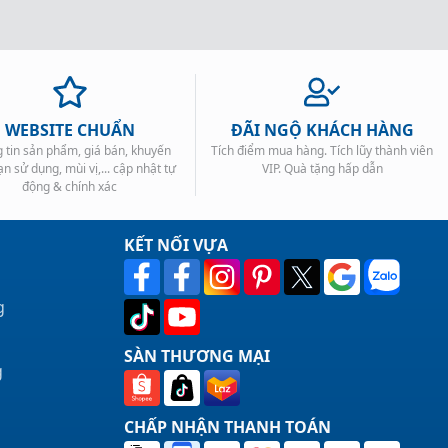
WEBSITE CHUẨN
ĐÃI NGỘ KHÁCH HÀNG
 tin sản phẩm, giá bán, khuyến
Tích điểm mua hàng. Tích lũy thành viên
ạn sử dụng, mùi vị,... cập nhật tự
VIP. Quà tặng hấp dẫn
động & chính xác
KẾT NỐI VỰA
g
SÀN THƯƠNG MẠI
g
CHẤP NHẬN THANH TOÁN