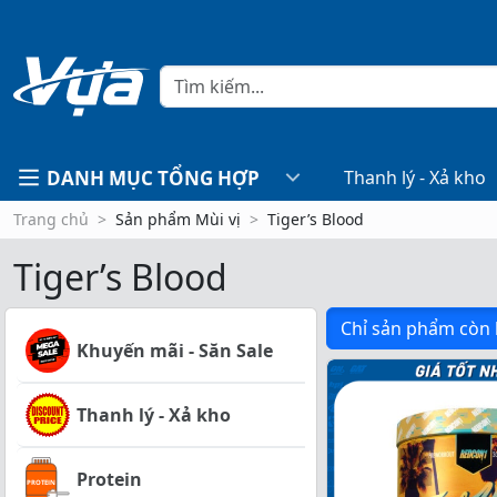
DANH MỤC TỔNG HỢP
Thanh lý - Xả kho
Trang chủ
Sản phẩm Mùi vị
Tiger’s Blood
Tiger’s Blood
Chỉ sản phẩm còn
Khuyến mãi - Săn Sale
Thanh lý - Xả kho
Protein