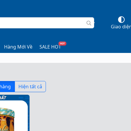
Giao diệ
HOT
Hàng Mới Về
SALE HOT
 hàng
Hiện tất cả