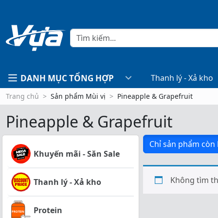
DANH MỤC TỔNG HỢP
Thanh lý - Xả kho
Trang chủ
Sản phẩm Mùi vị
Pineapple & Grapefruit
Pineapple & Grapefruit
Chỉ sản phẩm còn
Khuyến mãi - Săn Sale
Không tìm th
Thanh lý - Xả kho
Protein