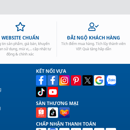
WEBSITE CHUẨN
ĐÃI NGỘ KHÁCH HÀNG
 tin sản phẩm, giá bán, khuyến
Tích điểm mua hàng. Tích lũy thành viên
ạn sử dụng, mùi vị,... cập nhật tự
VIP. Quà tặng hấp dẫn
động & chính xác
KẾT NỐI VỰA
g
SÀN THƯƠNG MẠI
g
CHẤP NHẬN THANH TOÁN