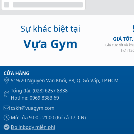
Sự khác biệt tại
Vựa Gym
GIÁ TỐT
Giá cực tốt và k
hơn 12
CỬA HÀNG
519/20 Nguyễn Văn Khối, P8, Q. Gò Vấp, TP.HCM
Tổng đài: (028) 6257 8338
Hotline: 0969 8383 69
cskh@vuagym.com
Mở cửa 9:00 - 21:00 (Kể cả T7, CN)
Đo inbody miễn phí