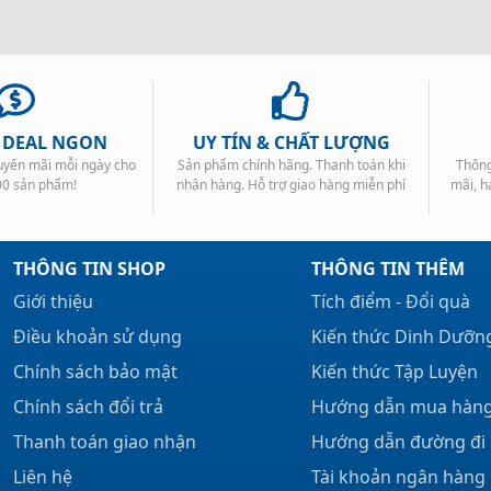
, DEAL NGON
UY TÍN & CHẤT LƯỢNG
huyến mãi mỗi ngày cho
Sản phẩm chính hãng. Thanh toán khi
Thông
00 sản phẩm!
nhận hàng. Hỗ trợ giao hàng miễn phí
mãi, h
THÔNG TIN SHOP
THÔNG TIN THÊM
Giới thiệu
Tích điểm - Đổi quà
Điều khoản sử dụng
Kiến thức Dinh Dưỡn
Chính sách bảo mật
Kiến thức Tập Luyện
Chính sách đổi trả
Hướng dẫn mua hàn
Thanh toán giao nhận
Hướng dẫn đường đi
Liên hệ
Tài khoản ngân hàng