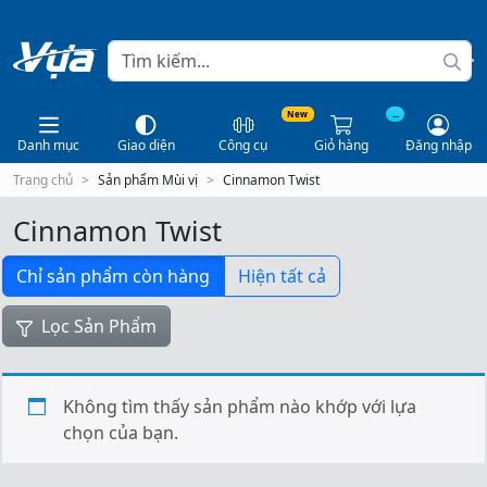
New
...
Danh mục
Giao diện
Công cụ
Giỏ hàng
Đăng nhập
Trang chủ
Sản phẩm Mùi vị
Cinnamon Twist
Cinnamon Twist
Chỉ sản phẩm còn hàng
Hiện tất cả
Lọc Sản Phẩm
Không tìm thấy sản phẩm nào khớp với lựa
chọn của bạn.