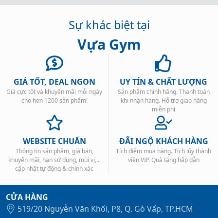
Sự khác biệt tại
Vựa Gym
GIÁ TỐT, DEAL NGON
UY TÍN & CHẤT LƯỢNG
Giá cực tốt và khuyến mãi mỗi ngày
Sản phẩm chính hãng. Thanh toán
cho hơn 1200 sản phẩm!
khi nhận hàng. Hỗ trợ giao hàng
miễn phí
WEBSITE CHUẨN
ĐÃI NGỘ KHÁCH HÀNG
Thông tin sản phẩm, giá bán,
Tích điểm mua hàng. Tích lũy thành
khuyến mãi, hạn sử dụng, mùi vị,...
viên VIP. Quà tặng hấp dẫn
cập nhật tự động & chính xác
CỬA HÀNG
519/20 Nguyễn Văn Khối, P8, Q. Gò Vấp, TP.HCM