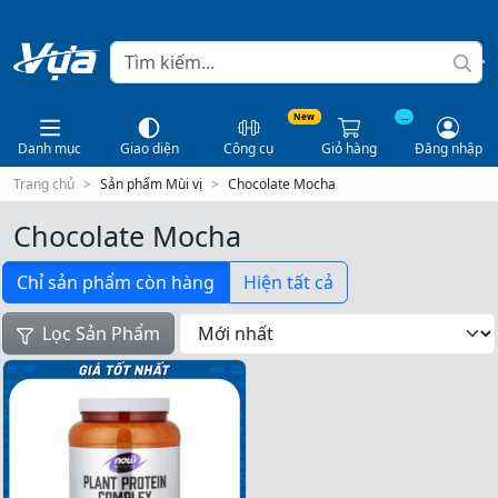
New
...
Danh mục
Giao diện
Công cụ
Giỏ hàng
Đăng nhập
Trang chủ
Sản phẩm Mùi vị
Chocolate Mocha
Chocolate Mocha
Chỉ sản phẩm còn hàng
Hiện tất cả
Lọc Sản Phẩm