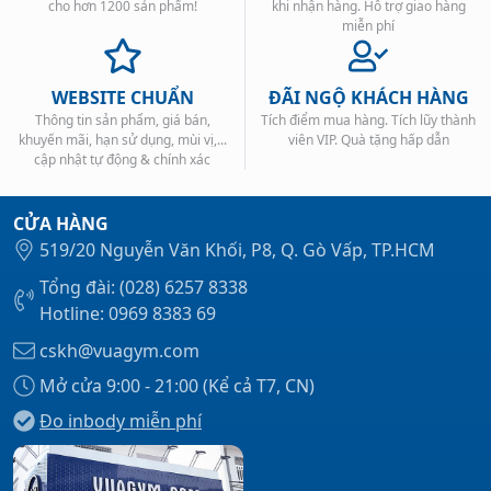
cho hơn 1200 sản phẩm!
khi nhận hàng. Hỗ trợ giao hàng
miễn phí
WEBSITE CHUẨN
ĐÃI NGỘ KHÁCH HÀNG
Thông tin sản phẩm, giá bán,
Tích điểm mua hàng. Tích lũy thành
khuyến mãi, hạn sử dụng, mùi vị,...
viên VIP. Quà tặng hấp dẫn
cập nhật tự động & chính xác
CỬA HÀNG
519/20 Nguyễn Văn Khối, P8, Q. Gò Vấp, TP.HCM
Tổng đài: (028) 6257 8338
Hotline: 0969 8383 69
cskh@vuagym.com
Mở cửa 9:00 - 21:00 (Kể cả T7, CN)
Đo inbody miễn phí