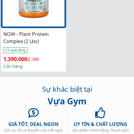
NOW - Plant Protein
Complex (2 Lbs)
Có quà tặng
Giá 
Giá 
1.390.000
₫
-16%
gốc 
hiện 
Còn hàng
là: 
tại 
1.650.000₫.
là: 
Sự khác biệt tại
1.390.000₫.
Vựa Gym
GIÁ TỐT, DEAL NGON
UY TÍN & CHẤT LƯỢNG
Giá cực tốt và khuyến mãi mỗi ngày
Sản phẩm chính hãng. Thanh toán