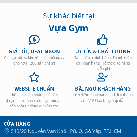
Sự khác biệt tại
Vựa Gym
GIÁ TỐT, DEAL NGON
UY TÍN & CHẤT LƯỢNG
Giá cực tốt và khuyến mãi mỗi ngày
Sản phẩm chính hãng. Thanh toán
cho hơn 1200 sản phẩm!
khi nhận hàng. Hỗ trợ giao hàng
miễn phí
WEBSITE CHUẨN
ĐÃI NGỘ KHÁCH HÀNG
Thông tin sản phẩm, giá bán,
Tích điểm mua hàng. Tích lũy thành
khuyến mãi, hạn sử dụng, mùi vị,...
viên VIP. Quà tặng hấp dẫn
cập nhật tự động & chính xác
CỬA HÀNG
519/20 Nguyễn Văn Khối, P8, Q. Gò Vấp, TP.HCM