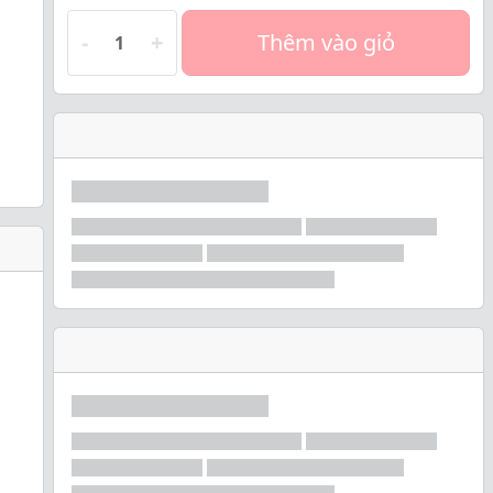
-
+
Thêm vào giỏ