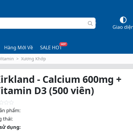
Giao diệ
HOT
Hàng Mới Về
SALE HOT
Vitamin
Xương Khớp
irkland - Calcium 600mg +
itamin D3 (500 viên)
ản phẩm:
 thái:
sử dụng: