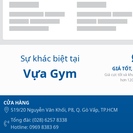
Sự khác biệt tại
Vựa Gym
GIÁ TỐT
Giá cực tốt và k
hơn 12
CỬA HÀNG
519/20 Nguyễn Văn Khối, P8, Q. Gò Vấp, TP.HCM
Tổng đài: (028) 6257 8338
Hotline: 0969 8383 69