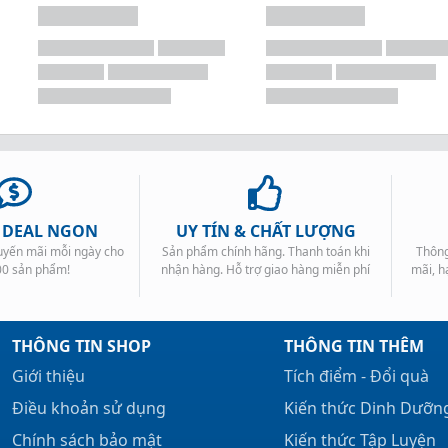
, DEAL NGON
UY TÍN & CHẤT LƯỢNG
huyến mãi mỗi ngày cho
Sản phẩm chính hãng. Thanh toán khi
Thông
00 sản phẩm!
nhận hàng. Hỗ trợ giao hàng miễn phí
mãi, h
THÔNG TIN SHOP
THÔNG TIN THÊM
Giới thiệu
Tích điểm - Đổi quà
Điều khoản sử dụng
Kiến thức Dinh Dưỡn
Chính sách bảo mật
Kiến thức Tập Luyện