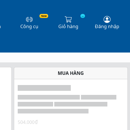
New
...
n
Công cụ
Giỏ hàng
Đăng nhập
MUA HÀNG
₫
504.000