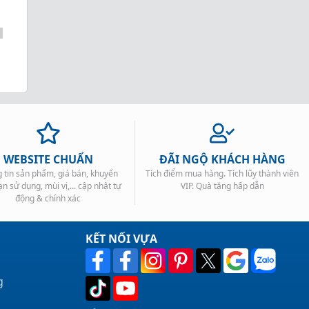
WEBSITE CHUẨN
ĐÃI NGỘ KHÁCH HÀNG
 tin sản phẩm, giá bán, khuyến
Tích điểm mua hàng. Tích lũy thành viên
ạn sử dụng, mùi vị,... cập nhật tự
VIP. Quà tặng hấp dẫn
động & chính xác
KẾT NỐI VỰA
g