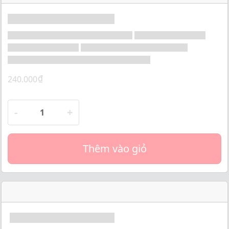
o
f
5
₫
240.000
-
+
Thêm vào giỏ