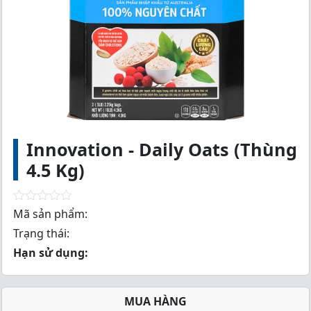
Innovation - Daily Oats (Thùng
4.5 Kg)
R
Mã sản phẩm:
a
Trạng thái:
t
e
Hạn sử dụng:
d
0
o
u
MUA HÀNG
t