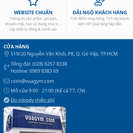
WEBSITE CHUẨN
ĐÃI NGỘ KHÁCH HÀNG
Thông tin sản phẩm, giá bán,
Tích điểm mua hàng. Tích lũy thành
khuyến mãi, hạn sử dụng, mùi vị,...
viên VIP. Quà tặng hấp dẫn
cập nhật tự động & chính xác
CỬA HÀNG
519/20 Nguyễn Văn Khối, P8, Q. Gò Vấp, TP.HCM
Tổng đài: (028) 6257 8338
Hotline: 0969 8383 69
cskh@vuagym.com
Mở cửa 9:00 - 21:00 (Kể cả T7, CN)
Đo inbody miễn phí