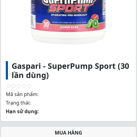
Gaspari - SuperPump Sport (30
lần dùng)
R
Mã sản phẩm:
a
Trạng thái:
t
e
Hạn sử dụng:
d
0
o
u
MUA HÀNG
t