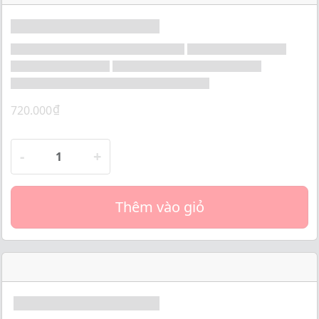
o
f
5
₫
720.000
-
+
Thêm vào giỏ