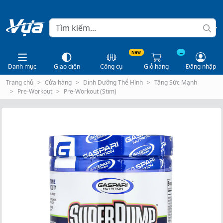
New
...
Danh mục
Giao diện
Công cụ
Giỏ hàng
Đăng nhập
Trang chủ
Cửa hàng
Dinh Dưỡng Thể Hình
Tăng Sức Mạnh
Pre-Workout
Pre-Workout (Stim)