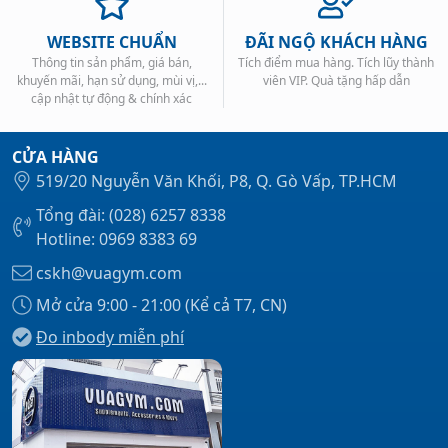
WEBSITE CHUẨN
ĐÃI NGỘ KHÁCH HÀNG
Thông tin sản phẩm, giá bán,
Tích điểm mua hàng. Tích lũy thành
khuyến mãi, hạn sử dụng, mùi vị,...
viên VIP. Quà tặng hấp dẫn
cập nhật tự động & chính xác
CỬA HÀNG
519/20 Nguyễn Văn Khối, P8, Q. Gò Vấp, TP.HCM
Tổng đài: (028) 6257 8338
Hotline: 0969 8383 69
cskh@vuagym.com
Mở cửa 9:00 - 21:00 (Kể cả T7, CN)
Đo inbody miễn phí