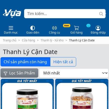
New
...
Danh mục
Giao diện
Công cụ
Giỏ hàng
Đăng nhập
Trang chủ
Cửa hàng
Thanh lý - Xả kho
Thanh Lý Cận Date
Thanh Lý Cận Date
Chỉ sản phẩm còn hàng
Hiện tất cả
Lọc Sản Phẩm