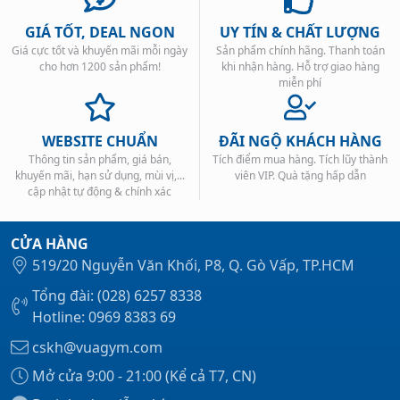
GIÁ TỐT, DEAL NGON
UY TÍN & CHẤT LƯỢNG
Giá cực tốt và khuyến mãi mỗi ngày
Sản phẩm chính hãng. Thanh toán
cho hơn 1200 sản phẩm!
khi nhận hàng. Hỗ trợ giao hàng
miễn phí
WEBSITE CHUẨN
ĐÃI NGỘ KHÁCH HÀNG
Thông tin sản phẩm, giá bán,
Tích điểm mua hàng. Tích lũy thành
khuyến mãi, hạn sử dụng, mùi vị,...
viên VIP. Quà tặng hấp dẫn
cập nhật tự động & chính xác
CỬA HÀNG
519/20 Nguyễn Văn Khối, P8, Q. Gò Vấp, TP.HCM
Tổng đài: (028) 6257 8338
Hotline: 0969 8383 69
cskh@vuagym.com
Mở cửa 9:00 - 21:00 (Kể cả T7, CN)