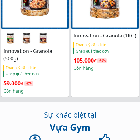
Innovation - Granola (1KG)
Thanh lý cận date
Innovation - Granola
Ghép quà theo đơn
(500g)
Giá 
Giá 
105.000
₫
-65%
gốc 
hiện 
Thanh lý cận date
Còn hàng
Ghép quà theo đơn
là: 
tại 
Giá 
Giá 
59.000
₫
-67%
300.000₫.
là: 
gốc 
hiện 
Còn hàng
105.000₫.
là: 
tại 
180.000₫.
là: 
Sự khác biệt tại
59.000₫.
Vựa Gym